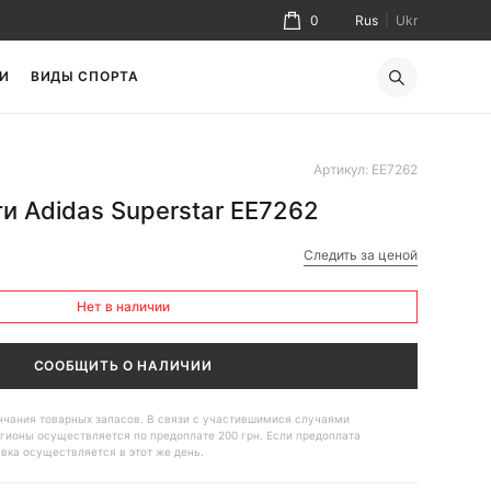
0
Rus
|
Ukr
И
ВИДЫ СПОРТА
Артикул: EE7262
и Adidas Superstar EE7262
Следить за ценой
Нет в наличии
СООБЩИТЬ О НАЛИЧИИ
ончания товарных запасов. В связи с участившимися случаями
гионы осуществляется по предоплате 200 грн. Если предоплата
авка осуществляется в этот же день.