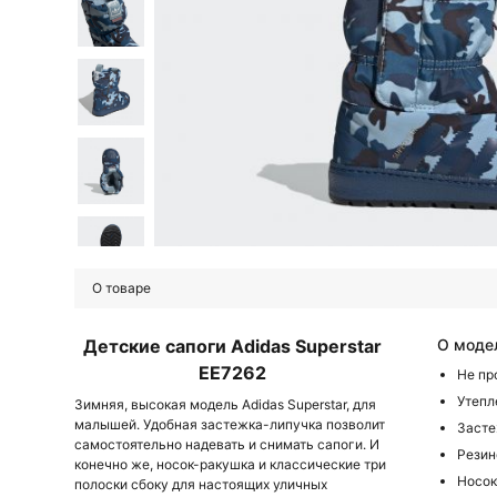
О товаре
Детские сапоги Adidas Superstar
О моде
EE7262
Не пр
Утепл
Зимняя, высокая модель Adidas Superstar, для
малышей. Удобная застежка-липучка позволит
Засте
самостоятельно надевать и снимать сапоги. И
Резин
конечно же, носок-ракушка и классические три
Носок
полоски сбоку для настоящих уличных