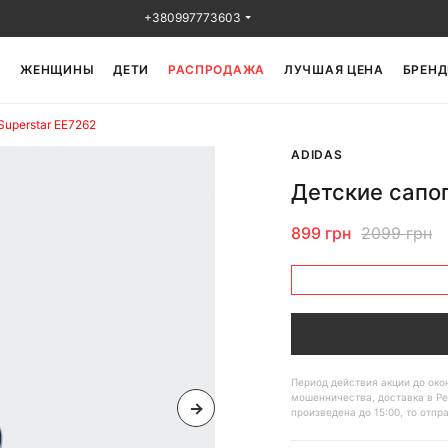
+380997773603
Ы
ЖЕНЩИНЫ
ДЕТИ
РАСПРОДАЖА
ЛУЧШАЯ ЦЕНА
БРЕНД
Superstar EE7262
ADIDAS
Детские сапог
899 грн
2099 грн
Период действия акции до ок
мошенничества, доставка в Ре
произведена до 15:00, то отпр