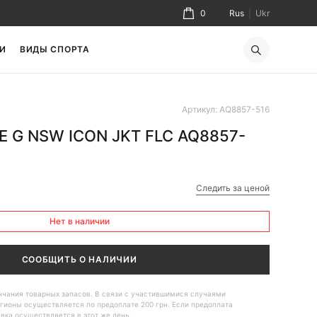
0
Rus
|
Ukr
И
ВИДЫ СПОРТА
Артикул: AQ8857-516
KE G NSW ICON JKT FLC AQ8857-
Следить за ценой
Нет в наличии
СООБЩИТЬ О НАЛИЧИИ
ончания товарных запасов. В связи с участившимися случаями
гионы осуществляется по предоплате 200 грн. Если предоплата
авка осуществляется в этот же день.