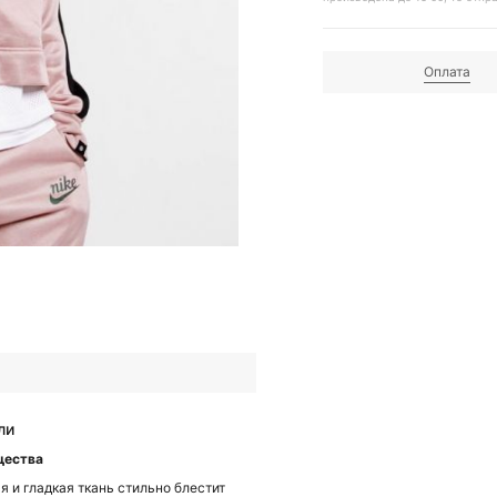
Оплата
ли
щества
я и гладкая ткань стильно блестит