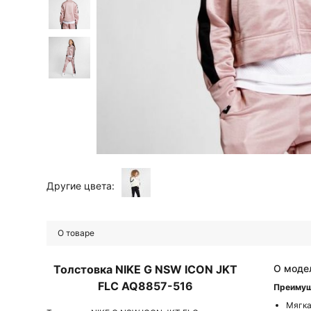
Другие цвета:
О товаре
Толстовка NIKE G NSW ICON JKT
О моде
FLC AQ8857-516
Преиму
Мягка