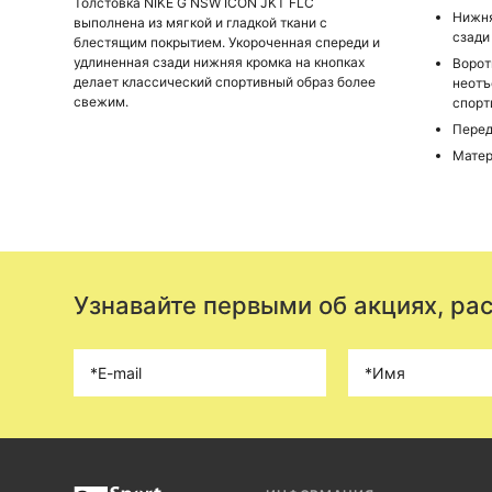
Толстовка NIKE G NSW ICON JKT FLC
Нижня
выполнена из мягкой и гладкой ткани с
сзади
блестящим покрытием. Укороченная спереди и
удлиненная сзади нижняя кромка на кнопках
Ворот
делает классический спортивный образ более
неотъ
свежим.
спорт
Перед
Матер
Узнавайте первыми об акциях, ра