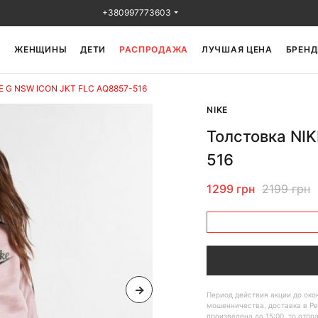
+380997773603
Ы
ЖЕНЩИНЫ
ДЕТИ
РАСПРОДАЖА
ЛУЧШАЯ ЦЕНА
БРЕНД
KE G NSW ICON JKT FLC AQ8857-516
NIKE
Толстовка NI
516
1299 грн
2199 грн
Период действия акции до ок
мошенничества, доставка в Ре
произведена до 15:00, то отпр