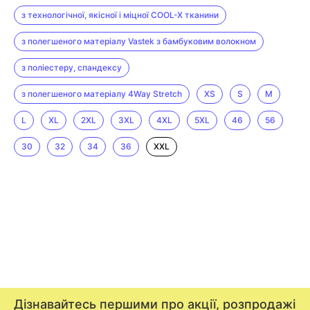
з технологічної, якісної і міцної COOL-X тканини
з полегшеного матеріалу Vastek з бамбуковим волокном
з поліестеру, спандексу
з полегшеного матеріалу 4Way Stretch
XS
S
M
L
XL
2XL
3XL
4XL
5XL
46
56
30
32
34
36
XXL
Дізнавайтесь першими про акції, розпродажі