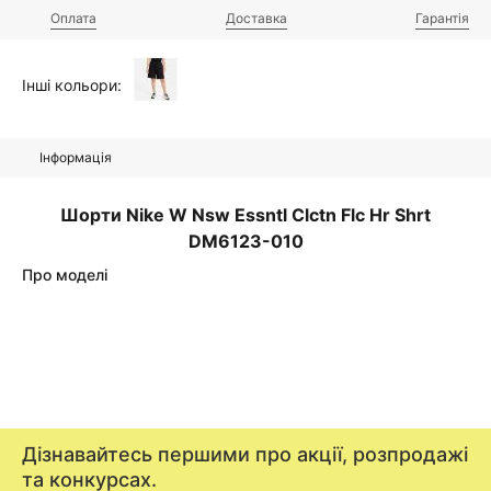
Оплата
Доставка
Гарантія
Інші кольори:
Інформація
Шорти Nike W Nsw Essntl Clctn Flc Hr Shrt
DM6123-010
Про моделі
Дізнавайтесь першими про акції, розпродажі
та конкурсах.