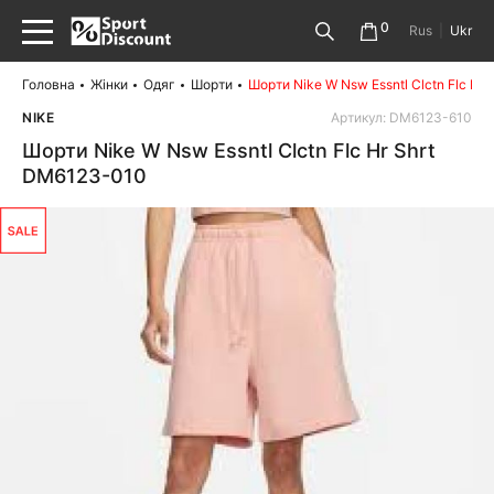
0
Rus
|
Ukr
Головна
Жінки
Одяг
Шорти
Шорти Nike W Nsw Essntl Clctn Flc Hr
NIKE
Артикул: DM6123-610
Шорти Nike W Nsw Essntl Clctn Flc Hr Shrt
DM6123-010