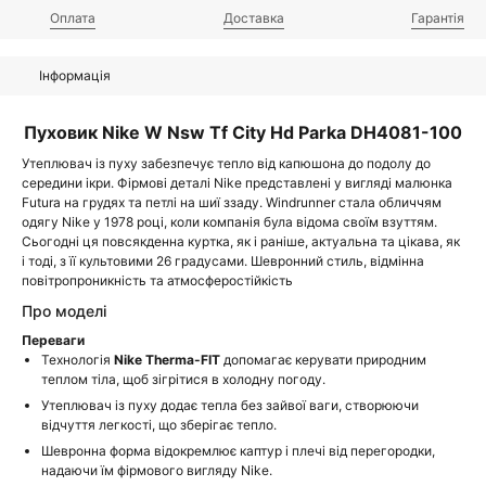
Оплата
Доставка
Гарантія
Інформація
Пуховик Nike W Nsw Tf City Hd Parka DH4081-100
Утеплювач із пуху забезпечує тепло від капюшона до подолу до
середини ікри. Фірмові деталі Nike представлені у вигляді малюнка
Futura на грудях та петлі на шиї ззаду. Windrunner стала обличчям
одягу Nike у 1978 році, коли компанія була відома своїм взуттям.
Сьогодні ця повсякденна куртка, як і раніше, актуальна та цікава, як
і тоді, з її культовими 26 градусами. Шевронний стиль, відмінна
повітропроникність та атмосферостійкість
Про моделі
Переваги
Технологія
Nike Therma-FIT
допомагає керувати природним
теплом тіла, щоб зігрітися в холодну погоду.
Утеплювач із пуху додає тепла без зайвої ваги, створюючи
відчуття легкості, що зберігає тепло.
Шевронна форма відокремлює каптур і плечі від перегородки,
надаючи їм фірмового вигляду Nike.