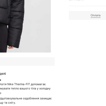
Оплата
делі
и
логія Nike Therma-FIT допомагає
имувати тепло вашого тіла у холодну
у.
ідштовхувальне оздоблення захищає
щу та снігу.