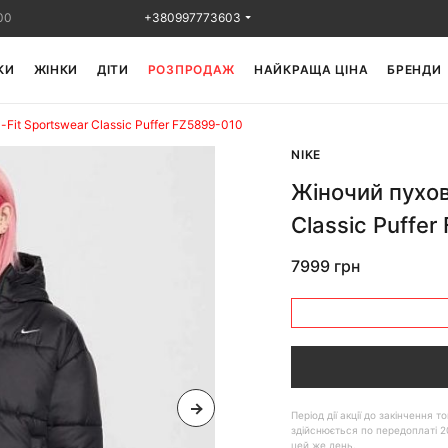
00
+380997773603
КИ
ЖІНКИ
ДІТИ
РОЗПРОДАЖ
НАЙКРАЩА ЦІНА
БРЕНДИ
Fit Sportswear Classic Puffer FZ5899-010
NIKE
Жіночий пухов
Classic Puffe
7999 грн
Період дії акції до закінчення
здійснюється по передоплаті 2
цей же день.