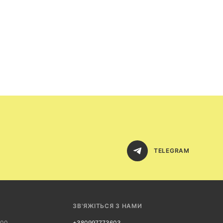
TELEGRAM
ЗВ'ЯЖІТЬСЯ З НАМИ
:00
+380997773603