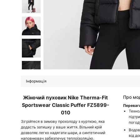
Інформація
Жіночий пуховик Nike Therma-Fit
Про мо
Sportswear Classic Puffer FZ5899-
Переваг
Техно
010
підтр
Зігрійтеся в зимову прохолоду з курткою, яка
погод
додасть затишку у ваше життя. Вільний крій
Водов
дозволяє легко надягати шари, а синтетичний
від до
наповнювач забезпечує теплоізоляцію.