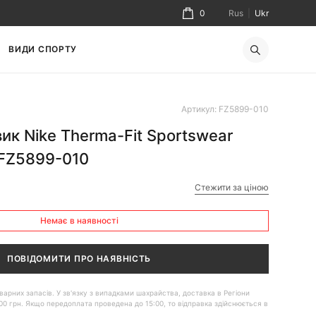
0
Rus
|
Ukr
ВИДИ СПОРТУ
Артикул: FZ5899-010
ик Nike Therma-Fit Sportswear
r FZ5899-010
Стежити за ціною
Немає в наявності
ПОВІДОМИТИ ПРО НАЯВНІСТЬ
 товарних запасів. У зв'язку з випадками шахрайства, доставка в Регіони
00 грн. Якщо передоплата проведена до 15:00, то відправка здійснюється в