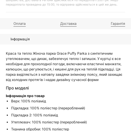
шахрайства, доставка в Регіони здійснюється по передоплаті 200 грн. Якщо
передоплата проведена до 15:00, то відправка здійснюється в цей же день.
Оплата
Доставка
Гарантія
Інформація
Краса та тепло Жіноча парка Grace Puffy Parka з синтетичним
утеплювачем, що дихає, забезпечує тепло і затишок. У куртці є все
необхідне для прохолодної погоди, включаючи еластичні манжети,
капюшон, що регулюється, і кишені для рук на теплій підкладці. Ця
парка виділяється з натовпу завдяки знімному поясу, який захищає
від холодних протягів і надає дизайну сучасної форми
Про моделі
Інформація про товар
Верх: 100% поліамід
Підкладка: 100% поліестер (перероблений)
Підкладка 2: 100% поліамід
Утеплювач: 100% поліестер (перероблений)
Тканина обробки: 100% поліестер