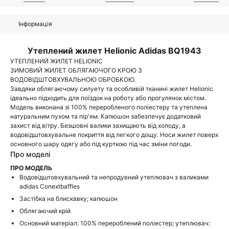
Інформація
Утеплений жилет Helionic Adidas BQ1943
УТЕПЛЕНИЙ ЖИЛЕТ HELIONIC
ЗИМОВИЙ ЖИЛЕТ ОБЛЯГАЮЧОГО КРОЮ З
ВОДОВІДШТОВХУВАЛЬНОЮ ОБРОБКОЮ.
Завдяки облягаючому силуету та особливій ​​тканині жилет Helionic
ідеально підходить для поїздок на роботу або прогулянок містом.
Модель виконана зі 100% переробленого поліестеру та утеплена
натуральним пухом та пір'ям. Капюшон забезпечує додатковий
захист від вітру. Безшовні валики захищають від холоду, а
водовідштовхувальне покриття від легкого дощу. Носи жилет поверх
основного шару одягу або під курткою під час зміни погоди.
Про моделі
ПРО МОДЕЛЬ
Водовідштовхувальний та непродувний утеплювач з валиками
adidas Conextbaffles
Застібка на блискавку; капюшон
Облягаючий крій
Основний матеріал: 100% перероблений поліестер; утеплювач: