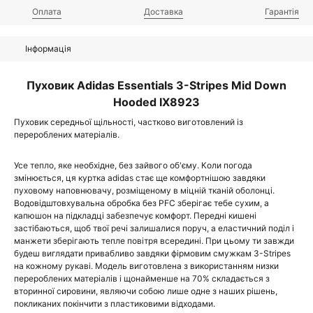
Оплата
Доставка
Гарантія
Інформація
Пуховик Adidas Essentials 3-Stripes Mid Down
Hooded IX8923
Пуховик середньої щільності, частково виготовлений із
перероблених матеріалів.
Усе тепло, яке необхідне, без зайвого об'єму. Коли погода
змінюється, ця куртка adidas стає ще комфортнішою завдяки
пуховому наповнювачу, розміщеному в міцній тканій оболонці.
Водовідштовхувальна обробка без PFC зберігає тебе сухим, а
капюшон на підкладці забезпечує комфорт. Передні кишені
застібаються, щоб твої речі залишалися поруч, а еластичний поділ і
манжети зберігають тепле повітря всередині. При цьому ти завжди
будеш виглядати привабливо завдяки фірмовим смужкам 3-Stripes
на кожному рукаві. Модель виготовлена з використанням низки
перероблених матеріалів і щонайменше на 70% складається з
вторинної сировини, являючи собою лише одне з наших рішень,
покликаних покінчити з пластиковими відходами.