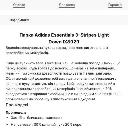
Оплата
Доставка
Гарантія
Інформація
Парка Adidas Essentials 3-Stripes Light
Down IX8929
Водовідштовхувальна пухова парка, частково виготовлена з
перероблених матеріалів.
Ніщо не зупинить тебе, і вже тим більше холодна погода. Накинь цю
парку adidas і будь готова до всього, що чекає на тебе попереду.
Незмінні три смужки дозволяють поєднувати її з чим завгодно.
Облягаючий крій дозволяє тобі виглядати елегантно. Утеплювач з
качиного пуху захистить від холоду. Цей продукт виготовлений з
використанням перероблених матеріалів і щонайменше на 70%
складається з вторинної сировини, що є лише одним з наших рішень,
спрямованих на боротьбу з пластиковими відходами
Про моделі
Про модель
Застібка-блискавка; капюшон
Наповнювач: 80% качиний пух / 20% перо