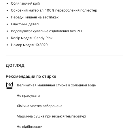
Облягаючий крій
Основний матеріал: 100% перероблений поліестер
Передні кишені на застібках
Еластичні деталі
Водовідштовхувальне оздоблення без PFC
Колір моделі: Sandy Pink
Номер моделі: IX8929
ДОГЛЯД
Рекомендации по стирке
Деликатная машинная стирка в холодной воде
Не прасувати
Хімічна чистка заборонена
Машинна сушка при низькій температурі
Не відбілювати