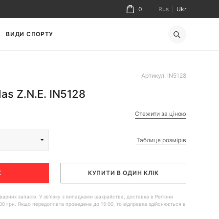
0
Rus
|
Ukr
ВИДИ СПОРТУ
Артикул: IN5128
as Z.N.E. IN5128
Стежити за ціною
Таблиця розмірів
К
КУПИТИ В ОДИН КЛІК
 товарних запасів. У зв'язку з випадками шахрайства, доставка в Регіони
00 грн. Якщо передоплата проведена до 15:00, то відправка здійснюється в