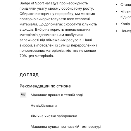
Badge of Sport нагадує про необхідність
Станд
приділяти увагу своєму особистому росту.
Місти
Обираючи вторинну переробку, ми можемо
відно
повторно використовувати вже створені
Колір 
матеріали, що допомагає скоротити кількість
відходів. Вибір на користь поновлюваних
Номер
матеріалів допоможе нам позбутися
залежності від обмежених ресурсів. Наші
вироби, виготовлені із суміші перероблених і
поновлюваних матеріалів, містять не менше
70% цих матеріалів.
ДОГЛЯД
Рекомендации по стирке
Машинне прання в теплій воді
Не відбілювати
Хімічна чистка заборонена
Машинна сушка при низькій температурі