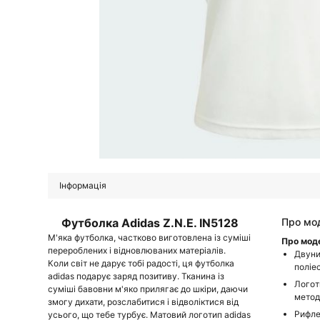
Інформація
Футболка Adidas Z.N.E. IN5128
Про мо
М'яка футболка, частково виготовлена із суміші
Про мод
перероблених і відновлюваних матеріалів.
Двуни
Коли світ не дарує тобі радості, ця футболка
поліе
adidas подарує заряд позитиву. Тканина із
Логот
суміші бавовни м'яко прилягає до шкіри, даючи
метод
змогу дихати, розслабитися і відволіктися від
Рифле
усього, що тебе турбує. Матовий логотип adidas