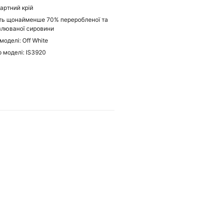
артний крій
ть щонайменше 70% переробленої та
влюваної сировини
моделі: Off White
 моделі: IS3920