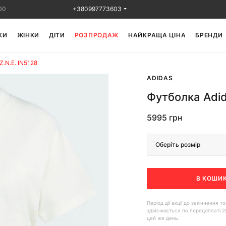
00
+380997773603
КИ
ЖІНКИ
ДІТИ
РОЗПРОДАЖ
НАЙКРАЩА ЦІНА
БРЕНДИ
Z.N.E. IN5128
ADIDAS
Футболка Adid
5995 грн
Оберіть розмір
В КОШИ
Період дії акції до закінчення
здійснюється по передоплаті 2
цей же день.