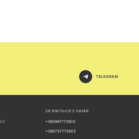
TELEGRAM
ЗВ'ЯЖІТЬСЯ З НАМИ
:00
+380997773603
+380737773603