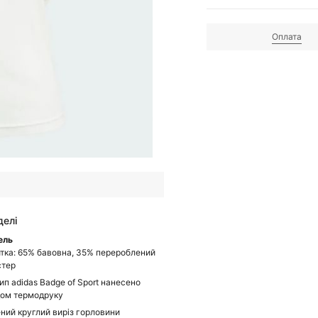
Оплата
делі
ель
тка: 65% бавовна, 35% перероблений
стер
ип adidas Badge of Sport нанесено
ом термодруку
ний круглий виріз горловини