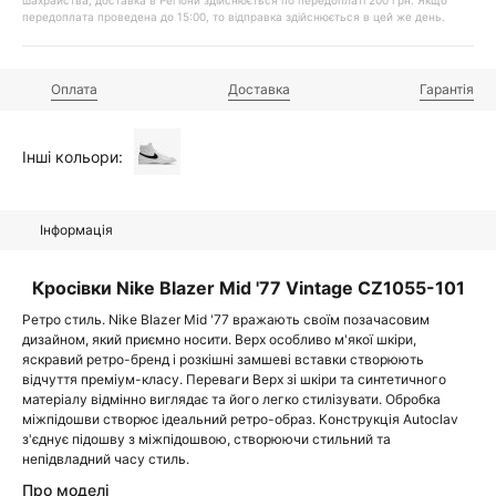
шахрайства, доставка в Регіони здійснюється по передоплаті 200 грн. Якщо
передоплата проведена до 15:00, то відправка здійснюється в цей же день.
Оплата
Доставка
Гарантія
Інші кольори:
Інформація
Кросівки Nike Blazer Mid '77 Vintage CZ1055-101
Ретро стиль. Nike Blazer Mid '77 вражають своїм позачасовим
дизайном, який приємно носити. Верх особливо м'якої шкіри,
яскравий ретро-бренд і розкішні замшеві вставки створюють
відчуття преміум-класу. Переваги Верх зі шкіри та синтетичного
матеріалу відмінно виглядає та його легко стилізувати. Обробка
міжпідошви створює ідеальний ретро-образ. Конструкція Autoclav
з'єднує підошву з міжпідошвою, створюючи стильний та
непідвладний часу стиль.
Про моделі