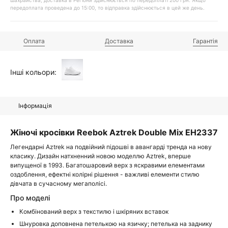
шахрайства, доставка в Регіони здійснюється по передоплаті 200 грн. Якщо
передоплата проведена до 15:00, то відправка здійснюється в цей же день.
Оплата
Доставка
Гарантія
Інші кольори:
Інформація
Жіночі кросівки Reebok Aztrek Double Mix EH2337
Легендарні Aztrek на подвійний підошві в авангарді тренда на нову
класику. Дизайн натхненний новою моделлю Aztrek, вперше
випущеної в 1993. Багатошаровий верх з яскравими елементами
оздоблення, ефектні колірні рішення - важливі елементи стилю
дівчата в сучасному мегаполісі.
Про моделі
Комбінований верх з текстилю і шкіряних вставок
Шнуровка доповнена петелькою на язичку; петелька на заднику