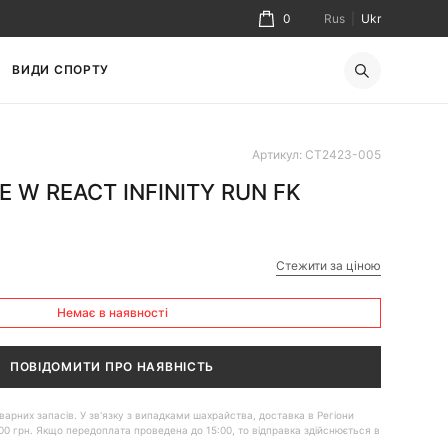
0
Rus
|
Ukr
ВИДИ СПОРТУ
Артикул: CT2423-005
E W REACT INFINITY RUN FK
Стежити за ціною
Немає в наявності
ПОВІДОМИТИ ПРО НАЯВНІСТЬ
 товарних запасів. У зв'язку з випадками шахрайства, доставка в Регіони
00 грн. Якщо передоплата проведена до 15:00, то відправка здійснюється в