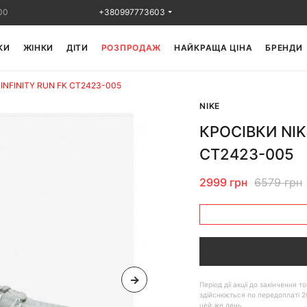
00
+380997773603
КИ
ЖІНКИ
ДІТИ
РОЗПРОДАЖ
НАЙКРАЩА ЦІНА
БРЕНДИ
INFINITY RUN FK CT2423-005
NIKE
КРОСІВКИ NIK
CT2423-005
2999 грн
6579 грн
Період дії акції до закінчення
здійснюється по передоплаті 2
цей же день.