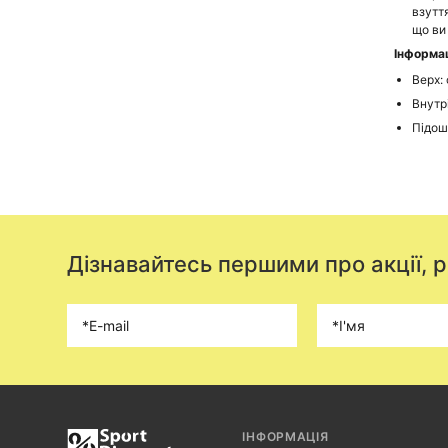
взуття
що ви
Інформац
Верх:
Внутр
Підош
Дізнавайтесь першими про акції, 
ІНФОРМАЦІЯ