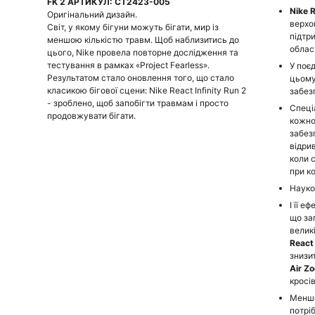
FK 2 АРТИКУЛ: CT2423-005
Nike R
Оригінальний дизайн.
верхо
Світ, у якому бігуни можуть бігати, мир із
підтр
меншою кількістю травм. Щоб наблизитись до
облас
цього, Nike провела повторне дослідження та
тестування в рамках «Project Fearless».
У поє
Результатом стало оновлення того, що стало
цьому
класикою бігової сцени: Nike React Infinity Run 2
забез
- зроблено, щоб запобігти травмам і просто
Спеці
продовжувати бігати.
кожно
забез
відрив
коли 
при ко
Науко
І її е
що за
велик
React 
знизи
Air Z
кросів
Менше
потрі