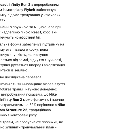
eact Infinity Run 2
з переробленим
м із матеріалу
Flyknit
забезпечує
имку під час тренування у ключових
тях.
днанні з пружною та міцною, але при
 надлегкою піною
React
, кросівки
печують комфортний біг.
альна форма забезпечує підтримку на
му етапі вашого кроку: вона
печує гнучкість, коли ступня
ається від землі, відчуття гнучкості,
ступня рухається вперед і амортизація
нтакті із землею.
во досліджена перевага
фективність як інноваційне бігове взуття,
побігає травмі, науково доведено:
і випробування показали, що
Nike
Infinity Run 2
може фактично і наочно
ти травматизм на 52% порівняно з
Nike
oom Structure 22
, традиційною
кою з контролем руху. .
 травм, не пропускайте пробіжки, не
бно зупиняти тренувальний план -