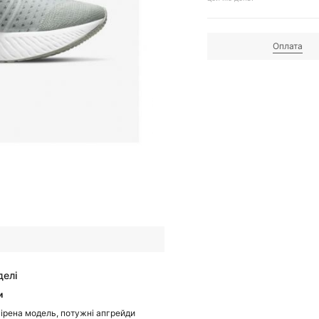
Оплата
делі
и
ірена модель, потужні апгрейди