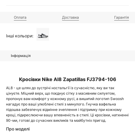
Оплата
Доставка
Гарантія
Інші кольори:
Інформація
Кросівки Nike Al8 Zapatillas FJ3794-106
AL8 - це шлях до зустрічі ностальгії із сучасністю, яку ви так
цінуєте. Міцний верх, що поєднує сітку з масивним силуетом,
пропонує вам комфорт у кожному русі, а вишитий логотип Swoosh
нагадує про ваші улюблені стилі з минулого. Гнучка вафельна
підошва забезпечує відмінне зчеплення і підтримку при кожному
кроці, підкреслюючи вашу впевненість в стилі. Ці кросівки, натхненні
90-ми, готові до сучасних викликів та майбутніх пригод.
Про моделі