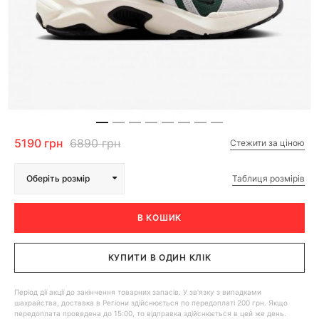
5190 грн
6890 грн
Стежити за ціною
Таблиця розмірів
Оберіть розмір
В КОШИК
КУПИТИ В ОДИН КЛІК
Період дії акції до закінчення товарних запасів. У зв'язку з випадками
шахрайства, доставка в Регіони здійснюється по передоплаті 200 грн. Якщо
передоплата проведена до 15:00, то відправка здійснюється в цей же день.