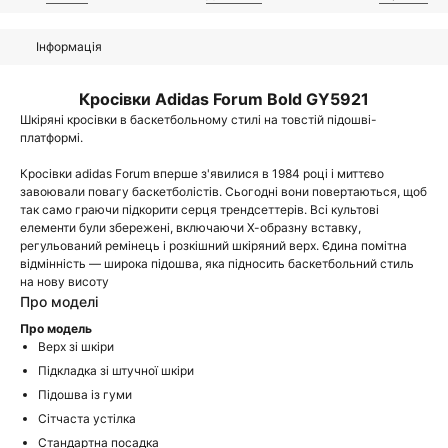
Інформація
Кросівки Adidas Forum Bold GY5921
Шкіряні кросівки в баскетбольному стилі на товстій підошві-
платформі.
Кросівки adidas Forum вперше з'явилися в 1984 році і миттєво
завоювали повагу баскетболістів. Сьогодні вони повертаються, щоб
так само граючи підкорити серця трендсеттерів. Всі культові
елементи були збережені, включаючи Х-образну вставку,
регульований ремінець і розкішний шкіряний верх. Єдина помітна
відмінність — широка підошва, яка підносить баскетбольний стиль
на нову висоту
Про моделі
Про модель
Верх зі шкіри
Підкладка зі штучної шкіри
Підошва із гуми
Сітчаста устілка
Стандартна посадка