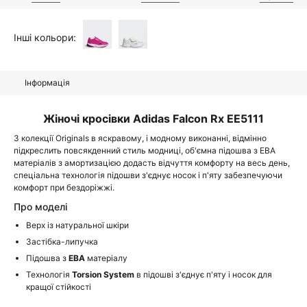
Інші кольори:
Інформація
Жіночі кросівки Adidas Falcon Rx EE5111
З колекції Originals в яскравому, і модному виконанні, відмінно
підкреслить повсякденний стиль модниці, об'ємна підошва з ЕВА
матеріалів з амортизацією додасть відчуття комфорту на весь день,
спеціальна технологія підошви з'єднує носок і п'яту забезпечуючи
комфорт при бездоріжжі.
Про моделі
Верх із натуральної шкіри
Застібка-липучка
Підошва з
ЕВА
матеріалу
Технологія
Torsion System
в підошві з'єднує п'яту і носок для
кращої стійкості