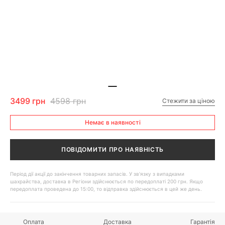
3499 грн
4598 грн
Стежити за ціною
Немає в наявності
ПОВІДОМИТИ ПРО НАЯВНІСТЬ
Період дії акції до закінчення товарних запасів. У зв'язку з випадками
шахрайства, доставка в Регіони здійснюється по передоплаті 200 грн. Якщо
передоплата проведена до 15:00, то відправка здійснюється в цей же день.
Оплата
Доставка
Гарантія