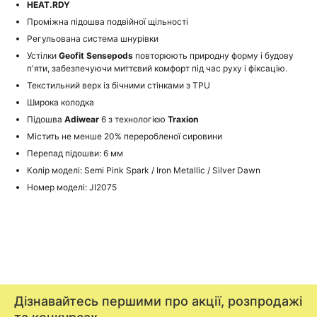
HEAT.RDY
Проміжна підошва подвійної щільності
Регульована система шнурівки
Устілки
Geofit Sensepods
повторюють природну форму і будову
п'яти, забезпечуючи миттєвий комфорт під час руху і фіксацію.
Текстильний верх із бічними стінками з TPU
Широка колодка
Підошва
Adiwear
6 з технологією
Traxion
Містить не менше 20% переробленої сировини
Перепад підошви: 6 мм
Колір моделі: Semi Pink Spark / Iron Metallic / Silver Dawn
Номер моделі: JI2075
Дізнавайтесь першими про акції, розпродажі