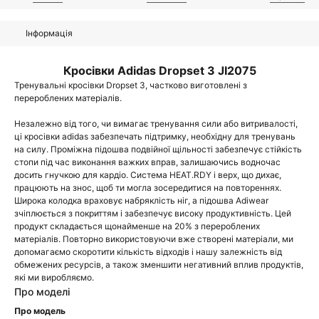
Інформація
Кросівки Adidas Dropset 3 JI2075
Тренувальні кросівки Dropset 3, частково виготовлені з
перероблених матеріалів.
Незалежно від того, чи вимагає тренування сили або витривалості,
ці кросівки adidas забезпечать підтримку, необхідну для тренувань
на силу. Проміжна підошва подвійної щільності забезпечує стійкість
стопи під час виконання важких вправ, залишаючись водночас
досить гнучкою для кардіо. Система HEAT.RDY і верх, що дихає,
працюють на знос, щоб ти могла зосередитися на повтореннях.
Широка колодка враховує набряклість ніг, а підошва Adiwear
зчіплюється з покриттям і забезпечує високу продуктивність. Цей
продукт складається щонайменше на 20% з перероблених
матеріалів. Повторно використовуючи вже створені матеріали, ми
допомагаємо скоротити кількість відходів і нашу залежність від
обмежених ресурсів, а також зменшити негативний вплив продуктів,
які ми виробляємо.
Про моделі
Про модель