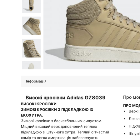
Інформація
Високі кросівки Adidas GZ8039
Про мо
ВИСОКІ КРОСІВКИ
ПРО МО
ЗИМОВІ КРОСІВКИ З ПІДКЛАДКОЮ ІЗ
Верх 
ЕКОХУТРА.
Легка
Зимові кросівки з баскетбольним силуетом.
Підкл
Міцний високий верх доповнений теплою
підкладкою зі штучного хутра. Теплий сітчастий
Шнурі
комір та легка амортизація забезпечують