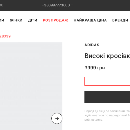
00
+380997773603
КИ
ЖІНКИ
ДІТИ
РОЗПРОДАЖ
НАЙКРАЩА ЦІНА
БРЕНДИ
GZ8039
ADIDAS
Високі кросів
3999 грн
Період дії акції до закінчення
здійснюється по передоплаті 2
цей же день.