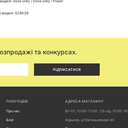
 моделі: Dove Grey / Dove Grey / Power
 моделі: GZ8039
розпродажі та конкурсах.
ПІДПИСАТИСЯ
ПОКУПЦЕВІ
АДРЕСА МАГАЗИНУ
Про нас
Вт-Пт: 10:00-17:00 , Сб-Нд: 10:00-16
Блог
Харьков, ул.Евгеньевская 40