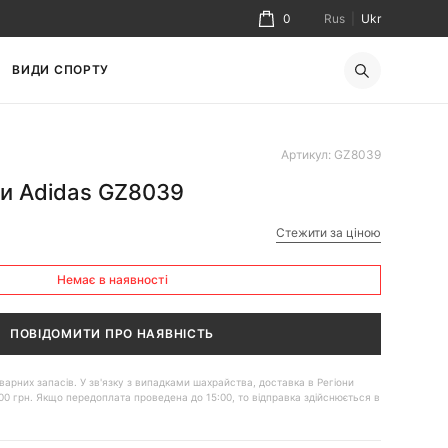
0
Rus
|
Ukr
ВИДИ СПОРТУ
Артикул: GZ8039
ки Adidas GZ8039
Стежити за ціною
Немає в наявності
ПОВІДОМИТИ ПРО НАЯВНІСТЬ
 товарних запасів. У зв'язку з випадками шахрайства, доставка в Регіони
00 грн. Якщо передоплата проведена до 15:00, то відправка здійснюється в