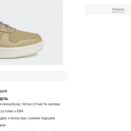
Оплата
делі
ДЕЛЬ
із еконубука; тепла сітчаста халява
 устілка з ЕВА
адка з екохутра; гумова підошва
вка