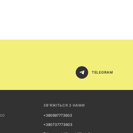
TELEGRAM
ЗВ'ЯЖІТЬСЯ З НАМИ
:00
+380997773603
+380737773603