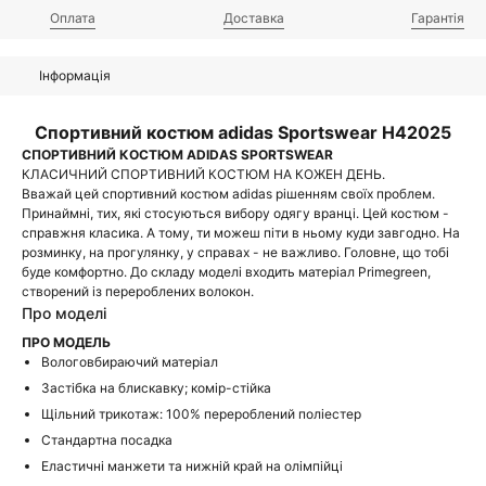
Оплата
Доставка
Гарантія
Інформація
Спортивний костюм adidas Sportswear H42025
СПОРТИВНИЙ КОСТЮМ ADIDAS SPORTSWEAR
КЛАСИЧНИЙ СПОРТИВНИЙ КОСТЮМ НА КОЖЕН ДЕНЬ.
Вважай цей спортивний костюм adidas рішенням своїх проблем.
Принаймні, тих, які стосуються вибору одягу вранці. Цей костюм -
справжня класика. А тому, ти можеш піти в ньому куди завгодно. На
розминку, на прогулянку, у справах - не важливо. Головне, що тобі
буде комфортно. До складу моделі входить матеріал Primegreen,
створений із перероблених волокон.
Про моделі
ПРО МОДЕЛЬ
Вологовбираючий матеріал
Застібка на блискавку; комір-стійка
Щільний трикотаж: 100% перероблений поліестер
Стандартна посадка
Еластичні манжети та нижній край на олімпійці