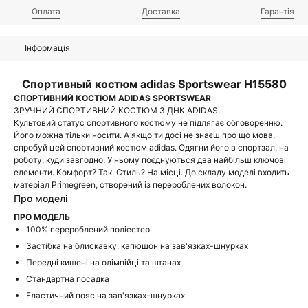
Оплата
Доставка
Гарантія
Інформація
Спортивный костюм adidas Sportswear H15580
СПОРТИВНИЙ КОСТЮМ ADIDAS SPORTSWEAR
ЗРУЧНИЙ СПОРТИВНИЙ КОСТЮМ З ДНК ADIDAS.
Культовий статус спортивного костюму не підлягає обговоренню.
Його можна тільки носити. А якщо ти досі не знаєш про що мова,
спробуй цей спортивний костюм adidas. Одягни його в спортзал, на
роботу, куди завгодно. У ньому поєднуються два найбільш ключові
елементи. Комфорт? Так. Стиль? На місці. До складу моделі входить
матеріал Primegreen, створений із перероблених волокон.
Про моделі
ПРО МОДЕЛЬ
100% перероблений поліестер
Застібка на блискавку; капюшон на зав'язках-шнурках
Передні кишені на олімпійці та штанах
Стандартна посадка
Еластичний пояс на зав'язках-шнурках