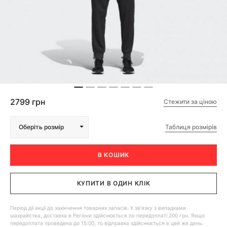
2799 грн
Стежити за ціною
Таблиця розмірів
Оберіть розмір
В КОШИК
КУПИТИ В ОДИН КЛІК
Період дії акції до закінчення товарних запасів. У зв'язку з випадками
шахрайства, доставка в Регіони здійснюється по передоплаті 200 грн. Якщо
передоплата проведена до 15:00, то відправка здійснюється в цей же день.