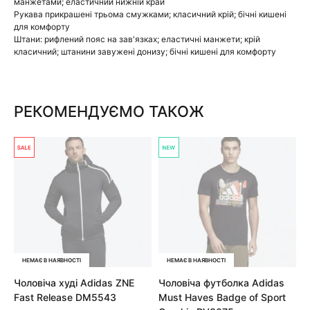
манжетами; еластичний нижній край
Рукава прикрашені трьома смужками; класичний крій; бічні кишені
для комфорту
Штани: рифлений пояс на зав'язках; еластичні манжети; крій
класичний; штанини завужені донизу; бічні кишені для комфорту
РЕКОМЕНДУЄМО ТАКОЖ
НЕМАЄ В НАЯВНОСТІ
НЕМАЄ В НАЯВНОСТІ
Чоловіча худі Adidas ZNE
Чоловіча футболка Adidas
Fast Release DM5543
Must Haves Badge of Sport