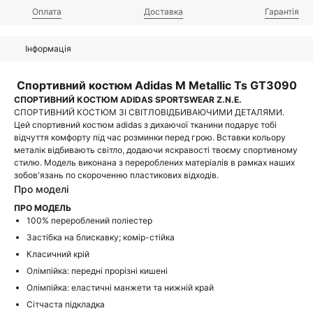
Оплата
Доставка
Гарантія
Інформація
Спортивний костюм Adidas M Metallic Ts GT3090
СПОРТИВНИЙ КОСТЮМ ADIDAS SPORTSWEAR Z.N.E.
СПОРТИВНИЙ КОСТЮМ ЗІ СВІТЛОВІДБИВАЮЧИМИ ДЕТАЛЯМИ.
Цей спортивний костюм adidas з дихаючої тканини подарує тобі
відчуття комфорту під час розминки перед грою. Вставки кольору
металік відбивають світло, додаючи яскравості твоєму спортивному
стилю. Модель виконана з перероблених матеріалів в рамках наших
зобов'язань по скороченню пластикових відходів.
Про моделі
ПРО МОДЕЛЬ
100% перероблений поліестер
Застібка на блискавку; комір-стійка
Класичний крій
Олімпійка: передні прорізні кишені
Олімпійка: еластичні манжети та нижній край
Сітчаста підкладка