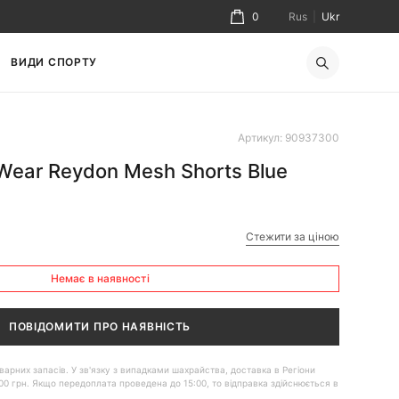
0
Rus
|
Ukr
ВИДИ СПОРТУ
Артикул: 90937300
 Wear Reydon Mesh Shorts Blue
Стежити за ціною
Немає в наявності
ПОВІДОМИТИ ПРО НАЯВНІСТЬ
 товарних запасів. У зв'язку з випадками шахрайства, доставка в Регіони
00 грн. Якщо передоплата проведена до 15:00, то відправка здійснюється в