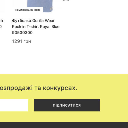
НЕМАЄ В НАЯВНОСТІ
НЕМАЄ В НАЯВНОСТІ
ch
Футболка Gorilla Wear
Футболка Gorilla Wear Roy
0
Rocklin T-shirt Royal Blue
T-shirt Navy / Black
90530300
90531300
1291 грн
1106 грн
розпродажі та конкурсах.
ПІДПИСАТИСЯ