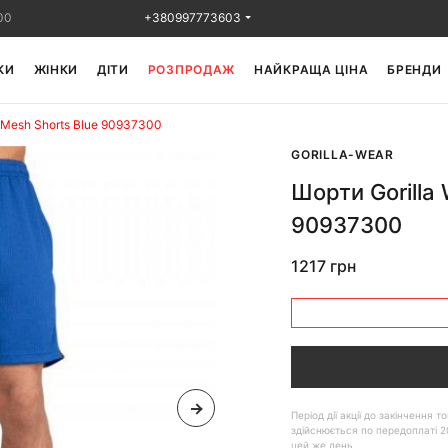
00
+380997773603
КИ
ЖІНКИ
ДІТИ
РОЗПРОДАЖ
НАЙКРАЩА ЦІНА
БРЕНДИ
 Mesh Shorts Blue 90937300
GORILLA-WEAR
Шорти Gorilla
90937300
1217 грн
Період дії акції до закінчення
здійснюється по передоплаті 2
цей же день.