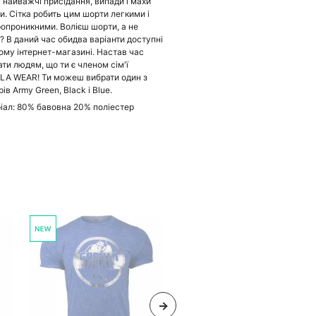
ь найважчі присідання, випади і махи
и. Сітка робить цим шорти легкими і
ропроникними. Волієш шорти, а не
? В даний час обидва варіанти доступні
ому інтернет-магазині. Настав час
ати людям, що ти є членом сім'ї
LA WEAR! Ти можеш вибрати один з
ів Army Green, Black і Blue.
іал: 80% бавовна 20% поліестер