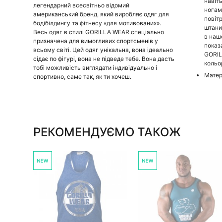
навіт
легендарний всесвітньо відомий
ногам
американський бренд, який виробляє одяг для
повіт
бодібілдингу та фітнесу «для мотивованих».
штани
Весь одяг в стилі GORILLA WEAR спеціально
в наш
призначена для вимогливих спортсменів у
показ
всьому світі. Цей одяг унікальна, вона ідеально
GORIL
сідає по фігурі, вона не підведе тебе. Вона дасть
кольор
тобі можливість виглядати індивідуально і
Матер
спортивно, саме так, як ти хочеш.
РЕКОМЕНДУЄМО ТАКОЖ