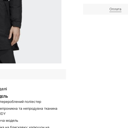
Оплата
делі
ДЕЛЬ
перероблений поліестер
епроникна та непродувна тканина
RDY
ча модель
бка на блискавку; капюшон на