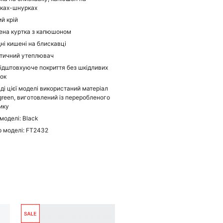
зках-шнурках
ий крій
ена куртка з капюшоном
ні кишені на блискавці
тичний утеплювач
ідштовхуюче покриття без шкідливих
ок
аді цієї моделі використаний матеріал
green, виготовлений із переробленого
ику
моделі: Black
 моделі: FT2432