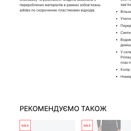
зав'я
перероблених матеріалів в рамках зобов'язань
adidas по скороченню пластикових відходів.
Вільн
Утепл
Перед
Синте
Водов
доміш
У скл
Prime
пласт
Колір 
Номер
РЕКОМЕНДУЄМО ТАКОЖ