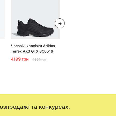
НЕМАЄ В НАЯВНОСТІ
Чоловічі кросівки Adidas
Черевики Adidas Terrex
Terrex AX3 GTX BC0516
AX3 Mid Gore-Tex BC0466
4199 грн
4199 грн
4399 грн
5699 грн
розпродажі та конкурсах.