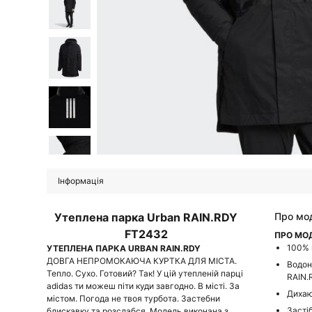
Інформація
Утеплена парка Urban RAIN.RDY
Про мо
FT2432
ПРО МО
100% 
УТЕПЛЕНА ПАРКА URBAN RAIN.RDY
ДОВГА НЕПРОМОКАЮЧА КУРТКА ДЛЯ МІСТА.
Водон
Тепло. Сухо. Готовий? Так! У цій утепленій парці
RAIN.
adidas ти можеш піти куди завгодно. В місті. За
Дихаю
містом. Погода не твоя турбота. Застебни
Засті
блискавку та розслабся. Модель виконана з