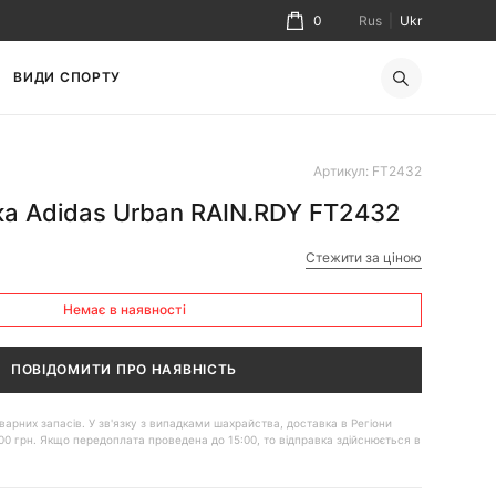
0
Rus
|
Ukr
ВИДИ СПОРТУ
Артикул: FT2432
ка Adidas Urban RAIN.RDY FT2432
Стежити за ціною
Немає в наявності
ПОВІДОМИТИ ПРО НАЯВНІСТЬ
 товарних запасів. У зв'язку з випадками шахрайства, доставка в Регіони
00 грн. Якщо передоплата проведена до 15:00, то відправка здійснюється в