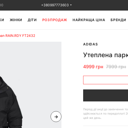
00
+380997773603
КИ
ЖІНКИ
ДІТИ
РОЗПРОДАЖ
НАЙКРАЩА ЦІНА
БРЕНДИ
rban RAIN.RDY FT2432
ADIDAS
Утеплена пар
4999 грн
7999 грн
Період дії акції до закінчення
здійснюється по передоплаті 2
цей же день.