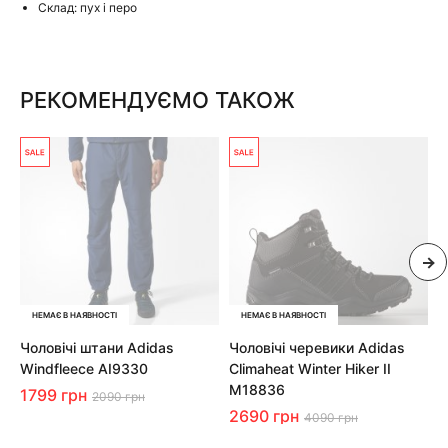
Склад: пух і перо
РЕКОМЕНДУЄМО ТАКОЖ
НЕМАЄ В НАЯВНОСТІ
НЕМАЄ В НАЯВНОСТІ
Чоловічі штани Adidas
Чоловічі черевики Adidas
Ч
Windfleece AI9330
Climaheat Winter Hiker II
C
M18836
1799 грн
2
2090 грн
2690 грн
4090 грн