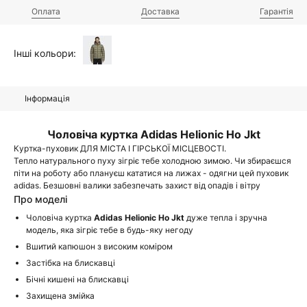
Оплата
Доставка
Гарантія
Інші кольори:
Інформація
Чоловіча куртка Adidas Helionic Ho Jkt
Куртка-пуховик ДЛЯ МІСТА І ГІРСЬКОЇ МІСЦЕВОСТІ.
Тепло натурального пуху зігріє тебе холодною зимою. Чи збираєшся
піти на роботу або плануєш кататися на лижах - одягни цей пуховик
adidas. Безшовні валики забезпечать захист від опадів і вітру
Про моделі
Чоловіча куртка
Adidas Helionic Ho Jkt
дуже тепла і зручна
модель, яка зігріє тебе в будь-яку негоду
Вшитий капюшон з високим коміром
Застібка на блискавці
Бічні кишені на блискавці
Захищена змійка