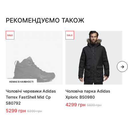
РЕКОМЕНДУЄМО ТАКОЖ
НЕМАЄ В НАЯВНОСТІ
Чоловічі черевики Adidas
Чоловіча парка Adidas
Ч
Terrex FastShell Mid Cp
Xploric BS0980
T
S80792
4299 грн
4
5699 грн
5299 грн
6399 грн