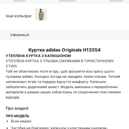
Інші кольори:
Інформація
Куртка adidas Originals H13554
УТЕПЛЕНА КУРТКА З КАПЮШОНОМ
УТЕПЛЕНА КУРТКА З ТРЬОМА СМУЖКАМИ В ТУРИСТИЧНОМУ
СТИЛІ.
Тобі не обов'язково лізти вгору, щоб зрозуміти всю красу цього
пуховика adidas. Холодна погода не завадить твоїм планам. Теплий
наповнювач зігріє та подарує відчуття комфорту. Капюшон
забезпечить додатковий захист. Модель виконана з перероблених
матеріалів в рамках наших зобов'язань по скороченню пластикових
відходів.
Про моделі
ПРО МОДЕЛЬ
Бічні кишені
Застібка на блискавку; капюшон з еластичним шнурком-