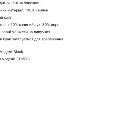
дні кишені на блискавці
ний матеріал: 100% нейлон
ий крій
ювач: 70% качиний пух, 30% перо
ьовані манжети на липучках
й край затягується для збереження
моделі: Black
 моделі: GT6538