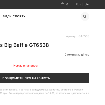
0
Rus
|
Ukr
ВИДИ СПОРТУ
Артикул: GT6538
s Big Baffle GT6538
Стежити за ціною
Немає в наявності
ПОВІДОМИТИ ПРО НАЯВНІСТЬ
 товарних запасів. У зв'язку з випадками шахрайства, доставка в Регіони
00 грн. Якщо передоплата проведена до 15:00, то відправка здійснюється в