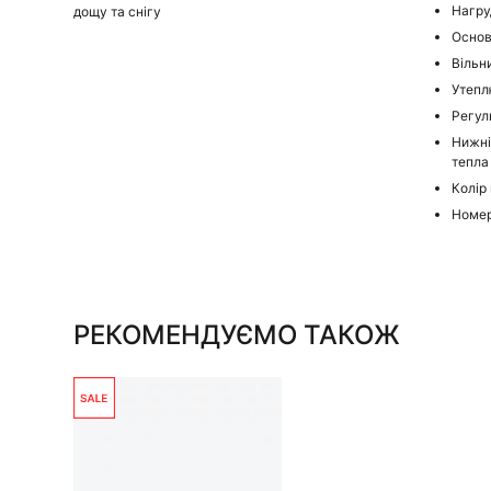
Нагру
дощу та снігу
Основ
Вільн
Утепл
Регул
Нижні
тепла
Колір 
Номер
РЕКОМЕНДУЄМО ТАКОЖ