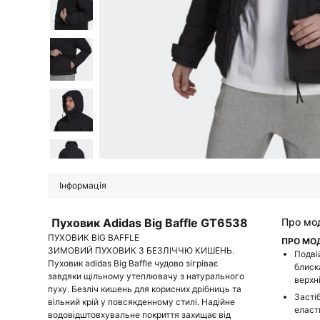
Інформація
Пуховик Adidas Big Baffle GT6538
Про мо
ПУХОВИК BIG BAFFLE
ПРО МО
ЗИМОВИЙ ПУХОВИК З БЕЗЛІЧЧЮ КИШЕНЬ.
Подвій
Пуховик adidas Big Baffle чудово зігріває
блиск
завдяки щільному утеплювачу з натурального
верхні
пуху. Безліч кишень для корисних дрібниць та
Засті
вільний крій у повсякденному стилі. Надійне
еласт
водовідштовхувальне покриття захищає від