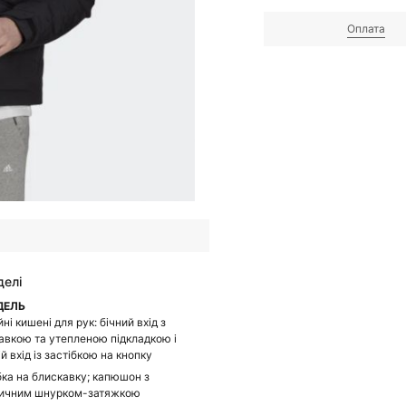
Оплата
делі
ДЕЛЬ
ні кишені для рук: бічний вхід з
авкою та утепленою підкладкою і
й вхід із застібкою на кнопку
бка на блискавку; капюшон з
ичним шнурком-затяжкою