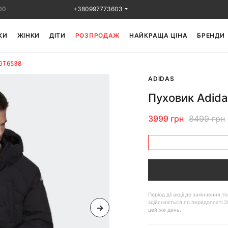
00
+380997773603
КИ
ЖІНКИ
ДІТИ
РОЗПРОДАЖ
НАЙКРАЩА ЦІНА
БРЕНДИ
 GT6538
ADIDAS
Пуховик Adida
3999 грн
8499 грн
Період дії акції до закінчення
здійснюється по передоплаті 2
цей же день.