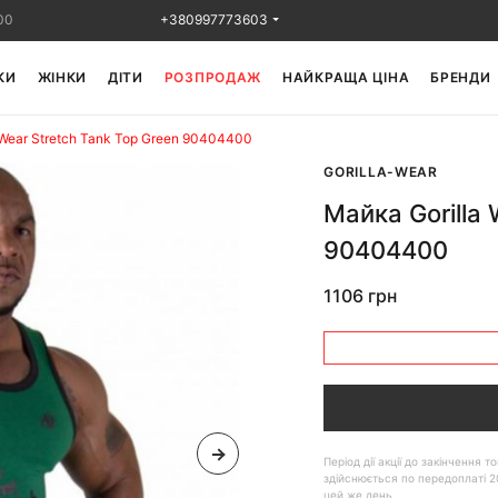
00
+380997773603
КИ
ЖІНКИ
ДІТИ
РОЗПРОДАЖ
НАЙКРАЩА ЦІНА
БРЕНДИ
 Wear Stretch Tank Top Green 90404400
GORILLA-WEAR
Майка Gorilla 
90404400
1106 грн
Період дії акції до закінчення
здійснюється по передоплаті 2
цей же день.