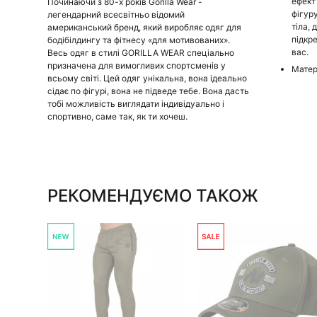
ефект
Починаючи з 80-х років Gorilla Wear -
фігур
легендарний всесвітньо відомий
тіла, 
американський бренд, який виробляє одяг для
підкр
бодібілдингу та фітнесу «для мотивованих».
вас.
Весь одяг в стилі GORILLA WEAR спеціально
призначена для вимогливих спортсменів у
Матер
всьому світі. Цей одяг унікальна, вона ідеально
сідає по фігурі, вона не підведе тебе. Вона дасть
тобі можливість виглядати індивідуально і
спортивно, саме так, як ти хочеш.
РЕКОМЕНДУЄМО ТАКОЖ