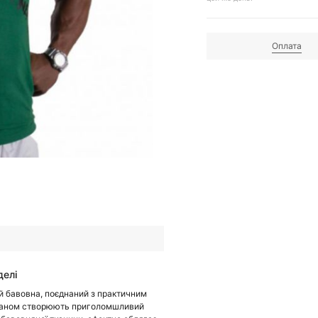
Оплата
делі
й бавовна, поєднаний з практичним
аном створюють приголомшливий