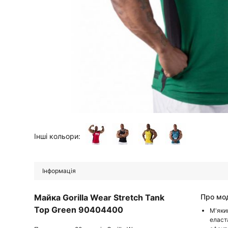
Інші кольори:
Інформація
Майка Gorilla Wear Stretch Tank
Про мо
Top Green 90404400
М'яки
еласт