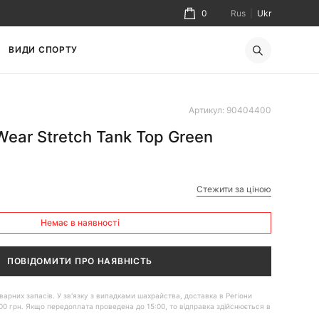
0
Rus
|
Ukr
ВИДИ СПОРТУ
Артикул: 90404400
Wear Stretch Tank Top Green
Стежити за ціною
Немає в наявності
ПОВІДОМИТИ ПРО НАЯВНІСТЬ
 товарних запасів. У зв'язку з випадками шахрайства, доставка в Регіони
00 грн. Якщо передоплата проведена до 15:00, то відправка здійснюється в