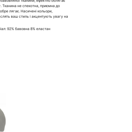
 бавовняної тканини, ефектно облягає
у. Тканина не спекотна, приємна до
добре лягає. Насичені кольори,
еслять ваш стиль і акцентують увагу на
іал: 92% бавовна 8% еластан