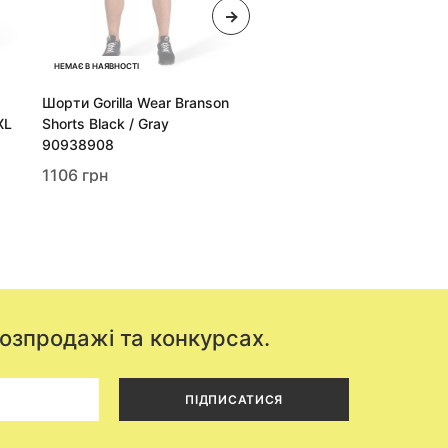
НЕМАЄ В НАЯВНОСТІ
НЕМАЄ В НАЯВНОСТІ
Шорти Gorilla Wear Branson
Штани Gorilla Wear Reydon
XL
Shorts Black / Gray
Mesh Pants 2XL Black
90938908
(9094290005)
1106 грн
1661 грн
розпродажі та конкурсах.
ПІДПИСАТИСЯ