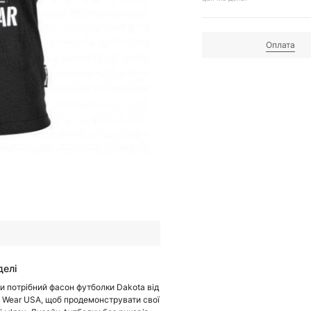
Оплата
делі
и потрібний фасон футболки Dakota від
la Wear USA, щоб продемонструвати свої