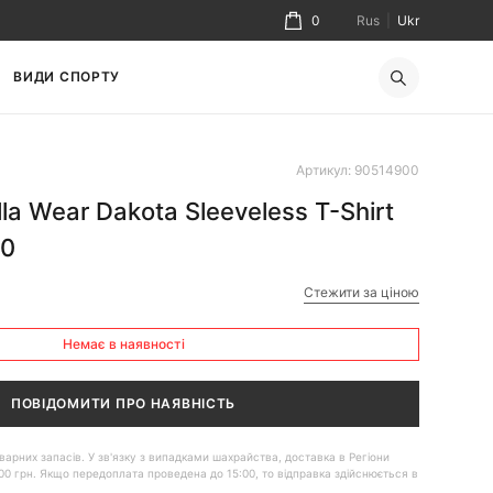
0
Rus
|
Ukr
ВИДИ СПОРТУ
Артикул: 90514900
la Wear Dakota Sleeveless T-Shirt
00
Стежити за ціною
Немає в наявності
ПОВІДОМИТИ ПРО НАЯВНІСТЬ
 товарних запасів. У зв'язку з випадками шахрайства, доставка в Регіони
00 грн. Якщо передоплата проведена до 15:00, то відправка здійснюється в