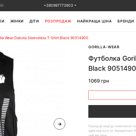
00
+380997773603
КИ
ЖІНКИ
ДІТИ
РОЗПРОДАЖ
НАЙКРАЩА ЦІНА
БРЕНДИ
lla Wear Dakota Sleeveless T-Shirt Black 90514900
GORILLA-WEAR
Футболка Goril
Black 905149
1069 грн
Період дії акції до закінчення
здійснюється по передоплаті 2
цей же день.