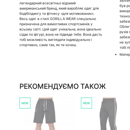
заліз
легендарний всесвітньо відомий
був р
американський бренд, який виробляє одяг для
викор
бодібілдингу та фітнесу «для мотивованих».
техно
Весь одяг в стилі GORILLA WEAR спеціально
забез
призначена для вимогливих спортсменів у
Облег
всьому світі. Цей одяг унікальна, вона ідеально
рухів
сідає по фігурі, вона не підведе тебе. Вона дасть
забез
тобі можливість виглядати індивідуально і
не зу
спортивно, саме так, як ти хочеш.
тобі п
Матер
РЕКОМЕНДУЄМО ТАКОЖ