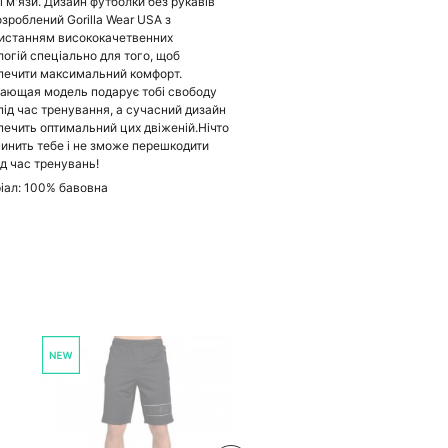
ні м'язи. Дизайн футболки без рукавів
озроблений Gorilla Wear USA з
истанням висококачетвенних
логій спеціально для того, щоб
печити максимальний комфорт.
ающая модель подарує тобі свободу
 під час тренування, а сучасний дизайн
печить оптимальний цих двіженій.Нічто
пинить тебе і не зможе перешкодити
ід час тренувань!
іал: 100% бавовна