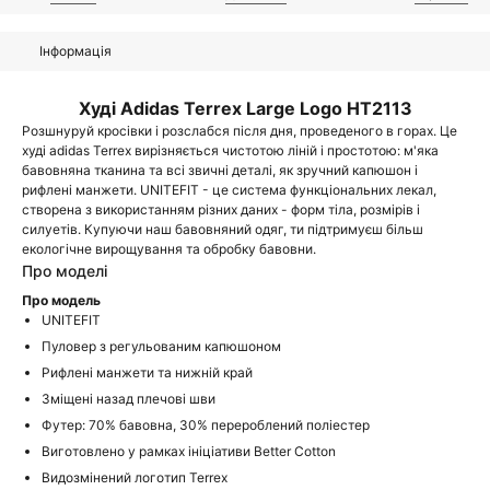
Інформація
Худі Adidas Terrex Large Logo HT2113
Розшнуруй кросівки і розслабся після дня, проведеного в горах. Це
худі adidas Terrex вирізняється чистотою ліній і простотою: м'яка
бавовняна тканина та всі звичні деталі, як зручний капюшон і
рифлені манжети. UNITEFIT - це система функціональних лекал,
створена з використанням різних даних - форм тіла, розмірів і
силуетів. Купуючи наш бавовняний одяг, ти підтримуєш більш
екологічне вирощування та обробку бавовни.
Про моделі
Про модель
UNITEFIT
Пуловер з регульованим капюшоном
Рифлені манжети та нижній край
Зміщені назад плечові шви
Футер: 70% бавовна, 30% перероблений поліестер
Виготовлено у рамках ініціативи Better Cotton
Видозмінений логотип Terrex