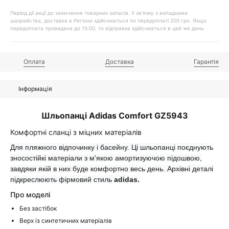
Період дії акції до закінчення товарних запасів. У зв'язку з випадками
шахрайства, доставка в Регіони здійснюється по передоплаті 200 грн. Якщо
передоплата проведена до 15:00, то відправка здійснюється в цей же день.
Оплата
Доставка
Гарантія
Інформація
Шльопанці Adidas Comfort GZ5943
Комфортні сланці з міцних матеріалів
Для пляжного відпочинку і басейну. Ці шльопанці поєднують
зносостійкі матеріали з м'якою амортизуючою підошвою,
завдяки якій в них буде комфортно весь день. Архівні деталі
підкреслюють фірмовий стиль
adidas.
Про моделі
Без застібок
Верх із синтетичних матеріалів