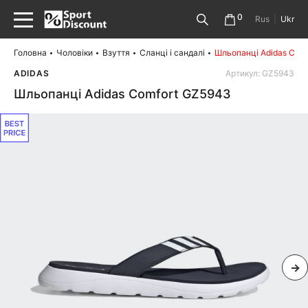
0
Rus
|
Ukr
Головна
Чоловіки
Взуття
Сланці і сандалі
Шльопанці Adidas Com
ADIDAS
Артикул: GZ5943
Шльопанці Adidas Comfort GZ5943