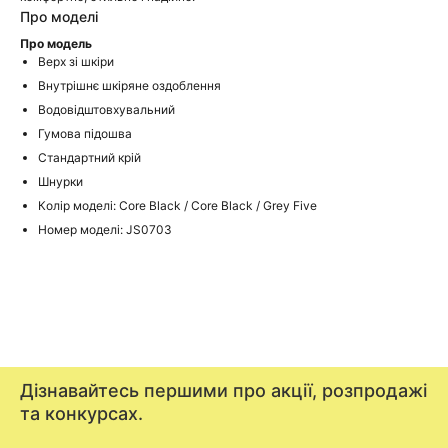
Про моделі
Про модель
Верх зі шкіри
Внутрішнє шкіряне оздоблення
Водовідштовхувальний
Гумова підошва
Стандартний крій
Шнурки
Колір моделі: Core Black / Core Black / Grey Five
Номер моделі: JS0703
Дізнавайтесь першими про акції, розпродажі
та конкурсах.