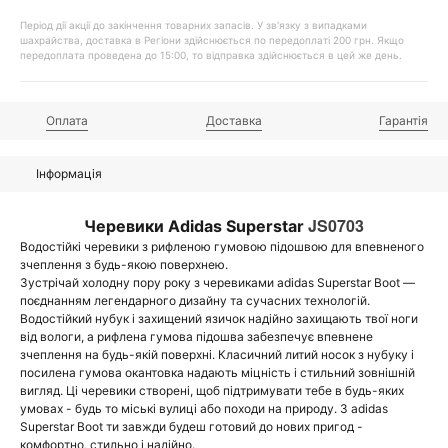
Період дії акції до закінчення товарних запасів. У зв'язку з випадками
шахрайства, доставка в Регіони здійснюється по передоплаті 200 грн. Якщо
передоплата проведена до 15:00, то відправка здійснюється в цей же день.
Оплата
Доставка
Гарантія
Інформація
JS0703
Черевики Adidas Superstar
Водостійкі черевики з рифленою гумовою підошвою для впевненого
зчеплення з будь-якою поверхнею.
Зустрічай холодну пору року з черевиками adidas Superstar Boot —
поєднанням легендарного дизайну та сучасних технологій.
Водостійкий нубук і захищений язичок надійно захищають твої ноги
від вологи, а рифлена гумова підошва забезпечує впевнене
зчеплення на будь-якій поверхні. Класичний литий носок з нубуку і
посилена гумова окантовка надають міцність і стильний зовнішній
вигляд. Ці черевики створені, щоб підтримувати тебе в будь-яких
умовах - будь то міські вулиці або походи на природу. З adidas
Superstar Boot ти завжди будеш готовий до нових пригод -
комфортно, стильно і надійно.