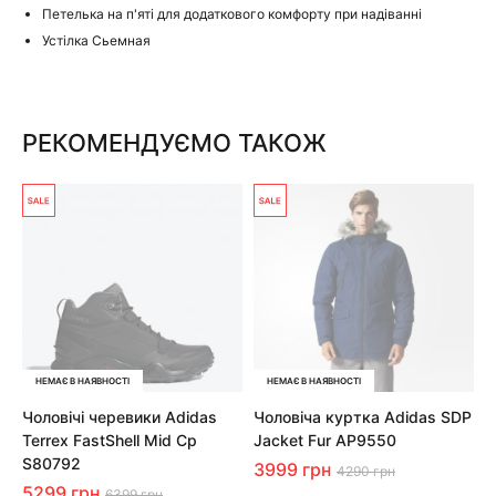
Петелька на п'яті для додаткового комфорту при надіванні
Устілка Сьемная
РЕКОМЕНДУЄМО ТАКОЖ
НЕМАЄ В НАЯВНОСТІ
НЕМАЄ В НАЯВНОСТІ
Чоловічі черевики Adidas
Чоловіча куртка Adidas SDP
Terrex FastShell Mid Cp
Jacket Fur AP9550
S80792
3999 грн
4290 грн
5299 грн
6399 грн