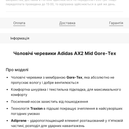
передоплата проведена до 15:00, то відправка здійснюється в цей же день.
Оплата
Доставка
Гарантія
Інформація
Чоловічі черевики Adidas AX2 Mid Gore-Tex
Про моделі
Чоловічі черевики з мембраною
Gore-Tex
, яка абсолютно не
пропускає вологу і добре вентилюється
Комфортна шнурівка і текстильна підкладка, для максимального
комфорту
Посилений носок захистить від пошкодження
Технологія
Traxion
в підошві покращує зчеплення в найсуворіших
погодних умовах
Adiprene
- ударопоглощающий елемент розташований у п'ятковій
частині, розподіл для ударних навантажень