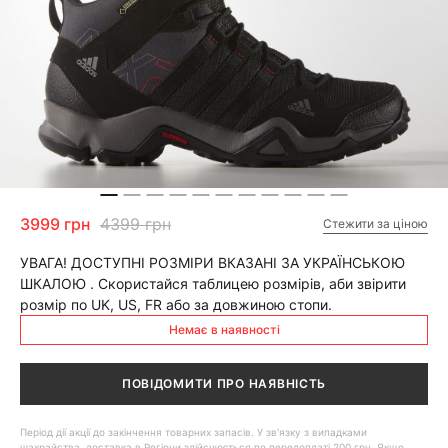
3999 грн
4399 грн
Стежити за ціною
УВАГА! ДОСТУПНІ РОЗМІРИ ВКАЗАНІ ЗА УКРАЇНСЬКОЮ
ШКАЛОЮ . Скористайся таблицею розмірів, аби звірити
розмір по UK, US, FR або за довжиною стопи.
Немає в наявності
ПОВІДОМИТИ ПРО НАЯВНІСТЬ
Період дії акції до закінчення товарних запасів. У зв'язку з випадками
шахрайства, доставка в Регіони здійснюється по передоплаті 200 грн. Якщо