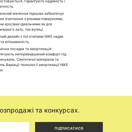
истовуються, гарантують надійність і
вічність.
альний малюнок підошви забезпечує
нне зчеплення з різними поверхнями,
чи кросівки ідеальними як для
жерного залу, так вулиці.
ний дизайн з логотипами NIKE надає
та впізнаваність.
мічна посадка та амортизація
печують неперевершений комфорт під
ренувань. Синтетичні матеріали та
ль Варіації технології амортизації NIKE
ки
розпродажі та конкурсах.
ПІДПИСАТИСЯ