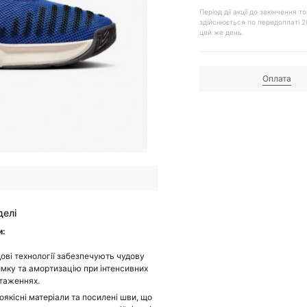
Період дії акції до закінчення
здійснюється по передоплаті 2
цей же день.
Оплата
делі
и:
ові технології забезпечують чудову
имку та амортизацію при інтенсивних
таженнях.
оякісні матеріали та посилені шви, що