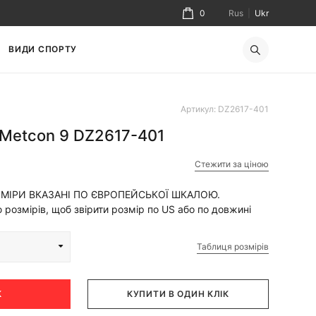
0
Rus
|
Ukr
ВИДИ СПОРТУ
Артикул: DZ2617-401
 Metcon 9 DZ2617-401
Стежити за ціною
ЗМІРИ ВКАЗАНІ ПО ЄВРОПЕЙСЬКОЇ ШКАЛОЮ.
розмірів, щоб звірити розмір по US або по довжині
Таблиця розмірів
К
КУПИТИ В ОДИН КЛІК