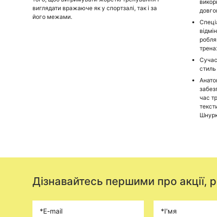
викор
виглядати вражаюче як у спортзалі, так і за
довго
його межами.
Спеці
відмі
робля
трена
Сучас
стиль 
Анато
забез
час т
тексти
Шнур
Дізнавайтесь першими про акції, 