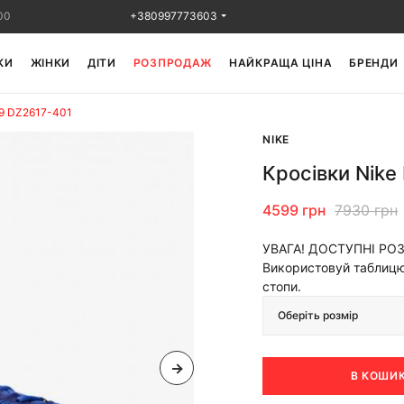
00
+380997773603
КИ
ЖІНКИ
ДІТИ
РОЗПРОДАЖ
НАЙКРАЩА ЦІНА
БРЕНДИ
 9 DZ2617-401
NIKE
Кросівки Nike
4599 грн
7930 грн
УВАГА! ДОСТУПНІ РО
Використовуй таблицю 
стопи.
Оберіть розмір
В КОШИ