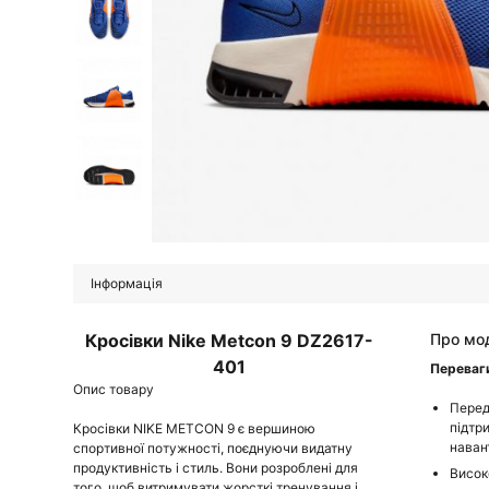
Інформація
Кросівки Nike Metcon 9 DZ2617-
Про мо
401
Переваг
Опис товару
Перед
підтр
Кросівки NIKE METCON 9 є вершиною
наван
спортивної потужності, поєднуючи видатну
продуктивність і стиль. Вони розроблені для
Висок
того, щоб витримувати жорсткі тренування і