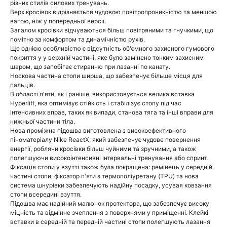
різних стилів силових тренувань.
Верх кросівок відрізняється чудовою повітропроникністю та меншою
вагою, ніж у попередньої версії.
Загалом кросівки відчуваються більш повітряними та гнучкими, що
помітно за комфортом та динамічністю рухів.
Ще однією особливістю є відсутність об'ємного захисного гумового
покриття у у верхній частині, яке було замінено тонким захисним
шаром, що запобігає стиранню при лазанні по канату.
Носкова частина стопи ширша, що забезпечує більше місця для
пальців.
В області п'яти, як і раніше, використовується велика вставка
Hyperlift, яка оптимізує стійкість і стабілізує стопу під час
інтенсивних вправ, таких як випади, станова тяга та інші вправи для
нижньої частини тіла.
Нова проміжна підошва виготовлена ​​з високоефективного
піноматеріалу Nike ReactX, який забезпечує чудове повернення
енергії, роблячи кросівки більш чуйними та зручними, а також
полегшуючи високоінтенсивні інтервальні тренування або спринт.
Фіксація стопи у взутті також була покращена: ремінець у середній
частині стопи, фіксатор п'яти з термополіуретану (TPU) та нова
система шнурівки забезпечують надійну посадку, усувая ковзання
стопи всередині взуття.
Підошва має надійний малюнок протектора, що забезпечує високу
міцність та відмінне зчеплення з поверхнями у приміщенні. Клейкі
вставки в середній та передній частині стопи полегшують лазання