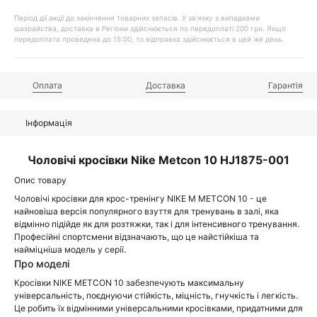
Період дії акції до закінчення товарних запасів. У зв'язку з випадками
шахрайства, доставка в Регіони здійснюється по передоплаті 200 грн. Якщо
передоплата проведена до 15:00, то відправка здійснюється в цей же день.
Оплата
Доставка
Гарантія
Інформація
Чоловічі кросівки Nike Metcon 10 HJ1875-001
Опис товару
Чоловічі кросівки для крос-тренінгу NIKE M METCON 10 - це
найновіша версія популярного взуття для тренувань в залі, яка
відмінно підійде як для розтяжки, так і для інтенсивного тренування.
Професійні спортсмени відзначають, що це найстійкіша та
найміцніша модель у серії.
Про моделі
Кросівки NIKE METCON 10 забезпечують максимальну
універсальність, поєднуючи стійкість, міцність, гнучкість і легкість.
Це робить їх відмінними універсальними кросівками, придатними для