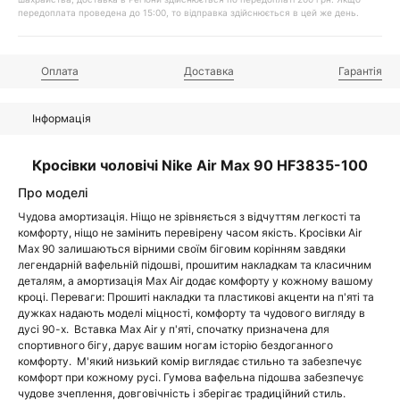
передоплата проведена до 15:00, то відправка здійснюється в цей же день.
Оплата
Доставка
Гарантія
Інформація
Кросівки чоловічі Nike Air Max 90 HF3835-100
Про моделі
Чудова амортизація. Ніщо не зрівняється з відчуттям легкості та
комфорту, ніщо не замінить перевірену часом якість. Кросівки Air
Max 90 залишаються вірними своїм біговим корінням завдяки
легендарній вафельній підошві, прошитим накладкам та класичним
деталям, а амортизація Max Air додає комфорту у кожному вашому
кроці. Переваги: Прошиті накладки та пластикові акценти на п'яті та
дужках надають моделі міцності, комфорту та чудового вигляду в
дусі 90-х. Вставка Max Air у п'яті, спочатку призначена для
спортивного бігу, дарує вашим ногам історію бездоганного
комфорту. М'який низький комір виглядає стильно та забезпечує
комфорт при кожному русі. Гумова вафельна підошва забезпечує
чудове зчеплення, довговічність і зберігає традиційний стиль.