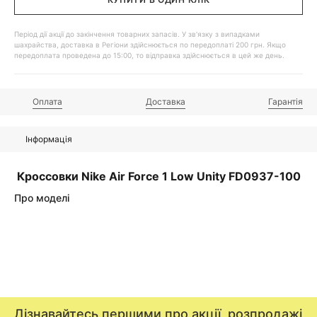
Період дії акції до закінчення товарних запасів. У зв'язку з випадками
шахрайства, доставка в Регіони здійснюється по передоплаті 200 грн. Якщо
передоплата проведена до 15:00, то відправка здійснюється в цей же день.
Оплата
Доставка
Гарантія
Інформація
Кроссовки Nike Air Force 1 Low Unity FD0937-100
Про моделі
Дізнавайтесь першими про акції, розпродажі