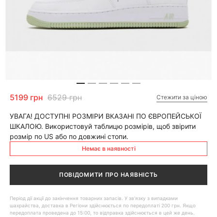
5199 грн
6529 грн
Стежити за ціною
УВАГА! ДОСТУПНІ РОЗМІРИ ВКАЗАНІ ПО ЄВРОПЕЙСЬКОЇ
ШКАЛОЮ. Використовуй таблицю розмірів, щоб звірити
розмір по US або по довжині стопи.
Немає в наявності
ПОВІДОМИТИ ПРО НАЯВНІСТЬ
Період дії акції до закінчення товарних запасів. У зв'язку з випадками
шахрайства, доставка в Регіони здійснюється по передоплаті 200 грн. Якщо
передоплата проведена до 15:00, то відправка здійснюється в цей же день.