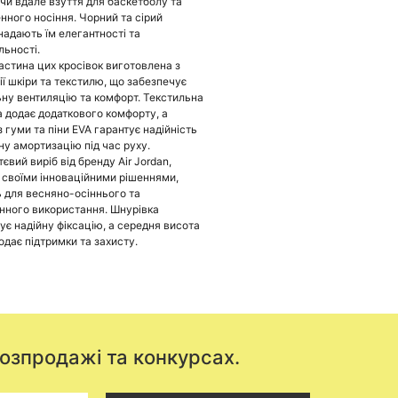
и вдале взуття для баскетболу та
нного носіння. Чорний та сірий
надають їм елегантності та
льності.
астина цих кросівок виготовлена з
ії шкіри та текстилю, що забезпечує
ну вентиляцію та комфорт. Текстильна
а додає додаткового комфорту, а
з гуми та піни EVA гарантує надійність
нну амортизацію під час руху.
євий виріб від бренду Air Jordan,
 своїми інноваційними рішеннями,
ь для весняно-осіннього та
нного використання. Шнурівка
ує надійну фіксацію, а середня висота
одає підтримки та захисту.
розпродажі та конкурсах.