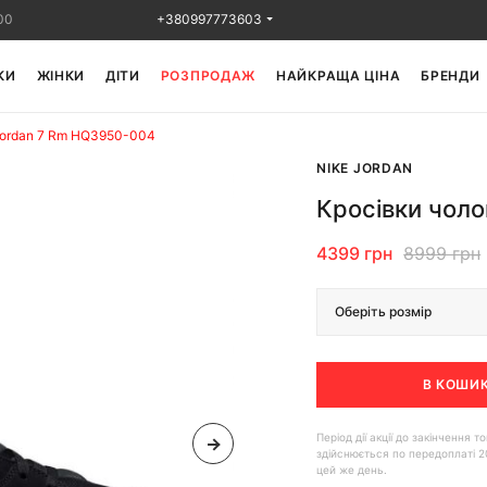
00
+380997773603
КИ
ЖІНКИ
ДІТИ
РОЗПРОДАЖ
НАЙКРАЩА ЦІНА
БРЕНДИ
 Jordan 7 Rm HQ3950-004
NIKE JORDAN
Кросівки чоло
4399 грн
8999 грн
Оберіть розмір
В КОШИ
Період дії акції до закінчення
здійснюється по передоплаті 2
цей же день.