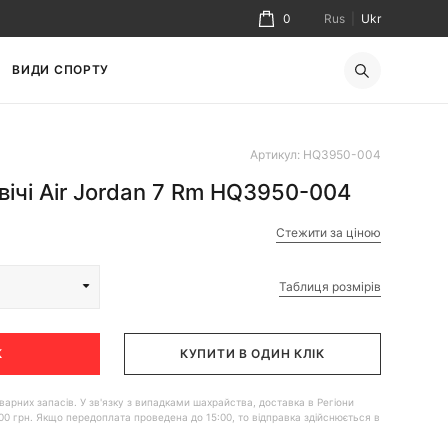
0
Rus
|
Ukr
ВИДИ СПОРТУ
Артикул: HQ3950-004
вічі Air Jordan 7 Rm HQ3950-004
Стежити за ціною
Таблиця розмірів
К
КУПИТИ В ОДИН КЛІК
 товарних запасів. У зв'язку з випадками шахрайства, доставка в Регіони
00 грн. Якщо передоплата проведена до 15:00, то відправка здійснюється в