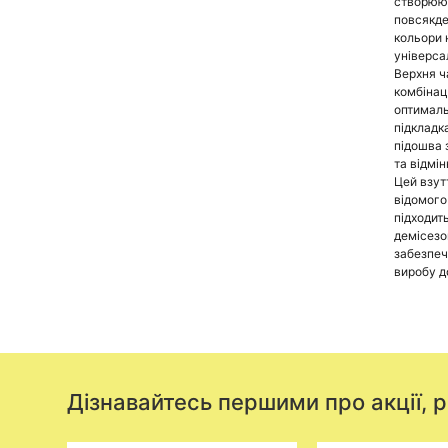
створююч
повсякде
кольори 
універса
Верхня ч
комбінац
оптималь
підкладк
підошва 
та відмі
Цей взутт
відомого
підходит
демісезо
забезпеч
виробу д
Дізнавайтесь першими про акції, 