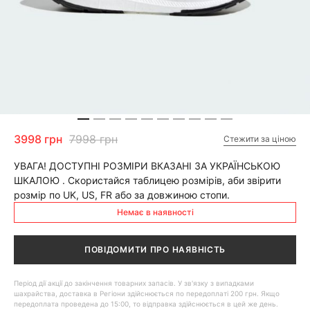
3998 грн
7998 грн
Стежити за ціною
УВАГА! ДОСТУПНІ РОЗМІРИ ВКАЗАНІ ЗА УКРАЇНСЬКОЮ
ШКАЛОЮ . Скористайся таблицею розмірів, аби звірити
розмір по UK, US, FR або за довжиною стопи.
Немає в наявності
ПОВІДОМИТИ ПРО НАЯВНІСТЬ
Період дії акції до закінчення товарних запасів. У зв'язку з випадками
шахрайства, доставка в Регіони здійснюється по передоплаті 200 грн. Якщо
передоплата проведена до 15:00, то відправка здійснюється в цей же день.