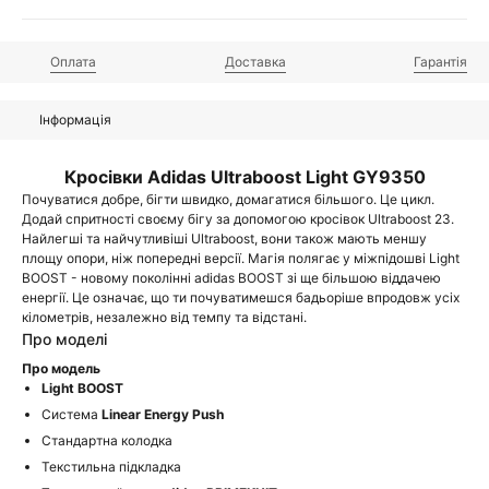
Оплата
Доставка
Гарантія
Інформація
Кросівки Adidas Ultraboost Light GY9350
Почуватися добре, бігти швидко, домагатися більшого. Це цикл.
Додай спритності своєму бігу за допомогою кросівок Ultraboost 23.
Найлегші та найчутливіші Ultraboost, вони також мають меншу
площу опори, ніж попередні версії. Магія полягає у міжпідошві Light
BOOST - новому поколінні adidas BOOST зі ще більшою віддачею
енергії. Це означає, що ти почуватимешся бадьоріше впродовж усіх
кілометрів, незалежно від темпу та відстані.
Про моделі
Про модель
Light BOOST
Система
Linear Energy Push
Стандартна колодка
Текстильна підкладка