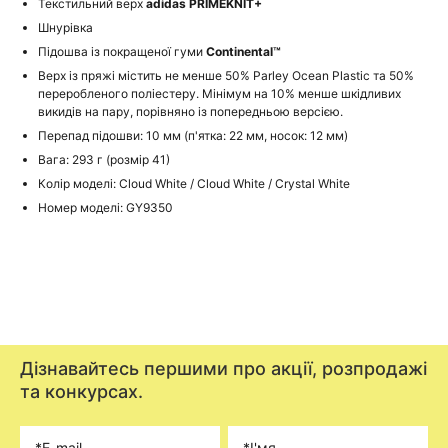
Текстильний верх
adidas PRIMEKNIT+
Шнурівка
Підошва із покращеної гуми
Continental™
Верх із пряжі містить не менше 50% Parley Ocean Plastic та 50%
переробленого поліестеру. Мінімум на 10% менше шкідливих
викидів на пару, порівняно із попередньою версією.
Перепад підошви: 10 мм (п'ятка: 22 мм, носок: 12 мм)
Вага: 293 г (розмір 41)
Колір моделі: Cloud White / Cloud White / Crystal White
Номер моделі: GY9350
Дізнавайтесь першими про акції, розпродажі
та конкурсах.