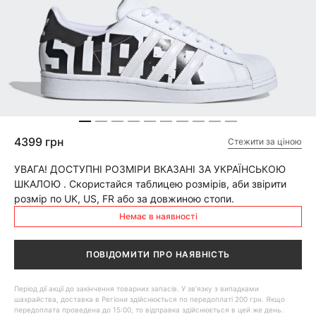
4399 грн
Стежити за ціною
УВАГА! ДОСТУПНІ РОЗМІРИ ВКАЗАНІ ЗА УКРАЇНСЬКОЮ
ШКАЛОЮ . Скористайся таблицею розмірів, аби звірити
розмір по UK, US, FR або за довжиною стопи.
Немає в наявності
ПОВІДОМИТИ ПРО НАЯВНІСТЬ
Період дії акції до закінчення товарних запасів. У зв'язку з випадками
шахрайства, доставка в Регіони здійснюється по передоплаті 200 грн. Якщо
передоплата проведена до 15:00, то відправка здійснюється в цей же день.