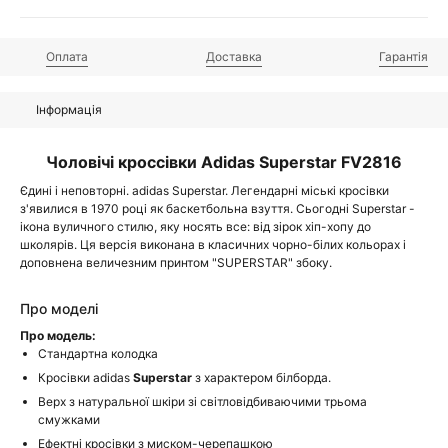
Оплата
Доставка
Гарантія
Інформація
Чоловічі кроссівки Adidas Superstar FV2816
Єдині і неповторні. adidas Superstar. Легендарні міські кросівки
з'явилися в 1970 році як баскетбольна взуття. Сьогодні Superstar -
ікона вуличного стилю, яку носять все: від зірок хіп-хопу до
школярів. Ця версія виконана в класичних чорно-білих кольорах і
доповнена величезним принтом "SUPERSTAR" збоку.
Про моделі
Про модель:
Стандартна колодка
Кросівки adidas
Superstar
з характером білборда.
Верх з натуральної шкіри зі світловідбиваючими трьома
смужками
Ефектні кросівки з миском-черепашкою