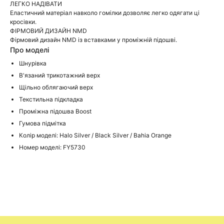
ЛЕГКО НАДІВАТИ
Еластичний матеріал навколо гомілки дозволяє легко одягати ці
кросівки.
ФІРМОВИЙ ДИЗАЙН NMD
Фірмовий дизайн NMD із вставками у проміжній підошві.
Про моделі
Шнурівка
В'язаний трикотажний верх
Щільно облягаючий верх
Текстильна підкладка
Проміжна підошва Boost
Гумова підмітка
Колір моделі: Halo Silver / Black Silver / Bahia Orange
Номер моделі: FY5730