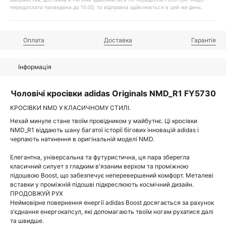
передоплата проведена до 15:00, то відправка здійснюється в цей же день.
Оплата
Доставка
Гарантія
Інформація
Чоловічі кросівки adidas Originals NMD_R1 FY5730
КРОСІВКИ NMD У КЛАСИЧНОМУ СТИЛІ.
Нехай минуле стане твоїм провідником у майбутнє. Ці кросівки
NMD_R1 віддають шану багатої історії бігових інновацій adidas і
черпають натхнення в оригінальній моделі NMD.
Елегантна, універсальна та футуристична, ця пара зберегла
класичний силует з гладким в'язаним верхом та проміжною
підошвою Boost, що забезпечує неперевершений комфорт. Металеві
вставки у проміжній підошві підкреслюють космічний дизайн.
ПРОДОВЖУЙ РУХ
Неймовірне повернення енергії adidas Boost досягається за рахунок
з'єднання енергокапсул, які допомагають твоїм ногам рухатися далі
та швидше.