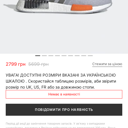
2799 грн
5699 грн
Стежити за ціною
УВАГА! ДОСТУПНІ РОЗМІРИ ВКАЗАНІ ЗА УКРАЇНСЬКОЮ
ШКАЛОЮ . Скористайся таблицею розмірів, аби звірити
розмір по UK, US, FR або за довжиною стопи.
Немає в наявності
ПОВІДОМИТИ ПРО НАЯВНІСТЬ
Період дії акції до закінчення товарних запасів. У зв'язку з випадками
шахрайства, доставка в Регіони здійснюється по передоплаті 200 грн. Якщо