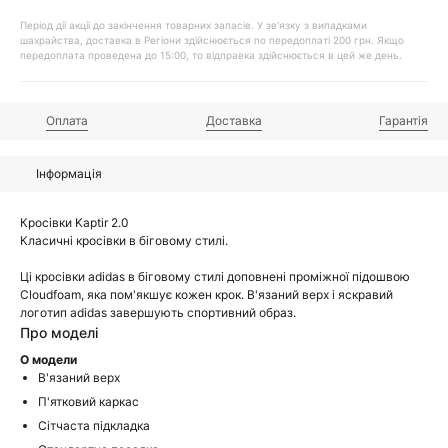
Період дії акції до закінчення товарних запасів. У зв'язку з випадками
шахрайства, доставка в Регіони здійснюється по передоплаті 200 грн. Якщо
передоплата проведена до 15:00, то відправка здійснюється в цей же день.
Оплата
Доставка
Гарантія
Інформація
Кросівки Kaptir 2.0
Класичні кросівки в біговому стилі.
Ці кросівки adidas в біговому стилі доповнені проміжної підошвою
Cloudfoam, яка пом'якшує кожен крок. В'язаний верх і яскравий
логотип adidas завершують спортивний образ.
Про моделі
О модели
В'язаний верх
П'ятковий каркас
Сітчаста підкладка