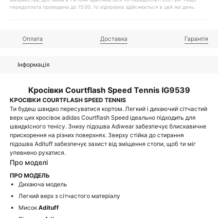
передоплата проведена до 15:00, то відправка здійснюється в цей же день.
Оплата
Доставка
Гарантія
Інформація
Кросівки Courtflash Speed Tennis IG9539
КРОСІВКИ COURTFLASH SPEED TENNIS
Ти будеш швидко пересуватися кортом. Легкий і дихаючий сітчастий
верх цих кросівок adidas Courtflash Speed ідеально підходить для
швидкісного тенісу. Знизу підошва Adiwear забезпечує блискавичне
прискорення на різних поверхнях. Зверху стійка до стирання
підошва Adituff забезпечує захист від зміщення стопи, щоб ти міг
упевнено рухатися.
Про моделі
ПРО МОДЕЛЬ
Дихаюча модель
Легкий верх з сітчастого матеріалу
Мисок
Adituff