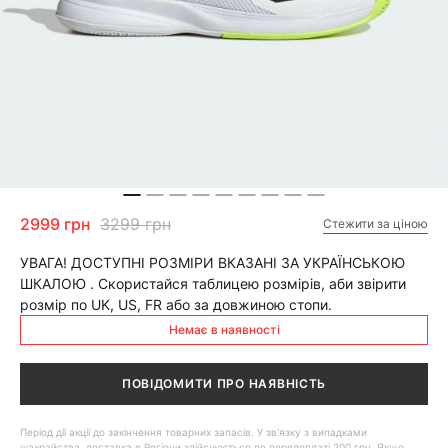
2999 грн
3299 грн
Стежити за ціною
УВАГА! ДОСТУПНІ РОЗМІРИ ВКАЗАНІ ЗА УКРАЇНСЬКОЮ
ШКАЛОЮ . Скористайся таблицею розмірів, аби звірити
розмір по UK, US, FR або за довжиною стопи.
Немає в наявності
ПОВІДОМИТИ ПРО НАЯВНІСТЬ
Період дії акції до закінчення товарних запасів. У зв'язку з випадками
шахрайства, доставка в Регіони здійснюється по передоплаті 200 грн. Якщо