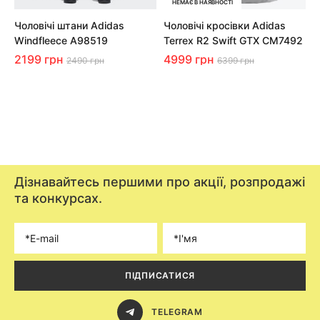
НЕМАЄ В НАЯВНОСТІ
Чоловічі штани Adidas
Чоловічі кросівки Adidas
У
Windfleece A98519
Terrex R2 Swift GTX CM7492
B
2199 грн
4999 грн
3
2490 грн
6399 грн
Дізнавайтесь першими про акції, розпродажі
та конкурсах.
ПІДПИСАТИСЯ
TELEGRAM