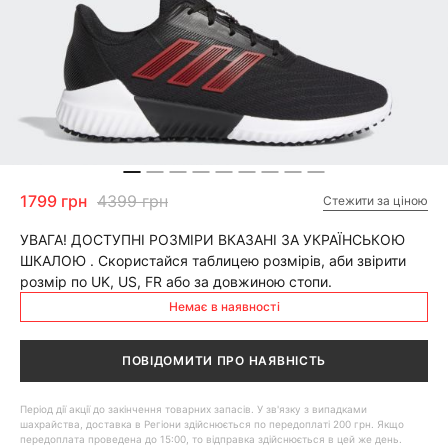
1799 грн
4399 грн
Стежити за ціною
УВАГА! ДОСТУПНІ РОЗМІРИ ВКАЗАНІ ЗА УКРАЇНСЬКОЮ
ШКАЛОЮ . Скористайся таблицею розмірів, аби звірити
розмір по UK, US, FR або за довжиною стопи.
Немає в наявності
ПОВІДОМИТИ ПРО НАЯВНІСТЬ
Період дії акції до закінчення товарних запасів. У зв'язку з випадками
шахрайства, доставка в Регіони здійснюється по передоплаті 200 грн. Якщо
передоплата проведена до 15:00, то відправка здійснюється в цей же день.