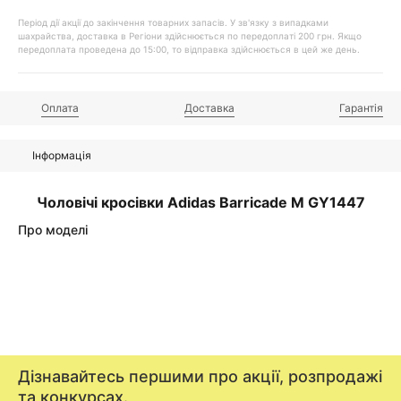
Період дії акції до закінчення товарних запасів. У зв'язку з випадками
шахрайства, доставка в Регіони здійснюється по передоплаті 200 грн. Якщо
передоплата проведена до 15:00, то відправка здійснюється в цей же день.
Оплата
Доставка
Гарантія
Інформація
Чоловічі кросівки Adidas Barricade M GY1447
Про моделі
Дізнавайтесь першими про акції, розпродажі
та конкурсах.