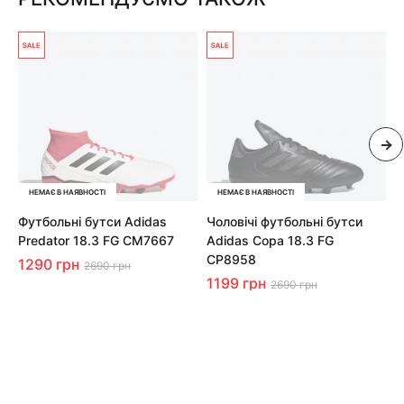
НЕМАЄ В НАЯВНОСТІ
НЕМАЄ В НАЯВНОСТІ
Футбольні бутси Adidas
Чоловічі футбольні бутси
Ч
Predator 18.3 FG CM7667
Adidas Copa 18.3 FG
A
CP8958
C
1290 грн
2690 грн
1199 грн
1
2690 грн