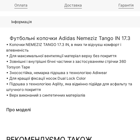
Оплата
Доставка
Гарантія
Інформація
Футбольні копочки Adidas Nemeziz Tango IN 17.3
• Копочки NEMEZIZ TANGO 17.3 IN, в яких ти відчуєш комфорт і
впевненість
• Для максимальної вентиляції матеріал верху без покриття
• Зовнішні і внутрішні бічні частини з застосуванням стрічки 360
Torsyon Tape
• Зносостійка, немарка підошва з технологією Adiwear
• Для кращої фіксації носок Dual Lock Color
• Підошва з технологією Aqility, яка відмінно підійде для асфальту та
штучного покриття
• Верх виконаний з синтетичних матеріалів
Про моделі
РЕКОМЕНДУЄМО ТАКОЖ