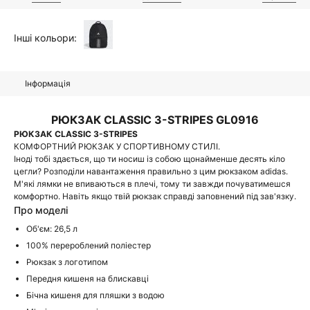
Інші кольори:
Інформація
РЮКЗАК CLASSIC 3-STRIPES GL0916
РЮКЗАК CLASSIC 3-STRIPES
КОМФОРТНИЙ РЮКЗАК У СПОРТИВНОМУ СТИЛІ.
Іноді тобі здається, що ти носиш із собою щонайменше десять кіло
цегли? Розподіли навантаження правильно з цим рюкзаком adidas.
М'які лямки не впиваються в плечі, тому ти завжди почуватимешся
комфортно. Навіть якщо твій рюкзак справді заповнений під зав'язку.
Про моделі
Об'єм: 26,5 л
100% перероблений поліестер
Рюкзак з логотипом
Передня кишеня на блискавці
Бічна кишеня для пляшки з водою